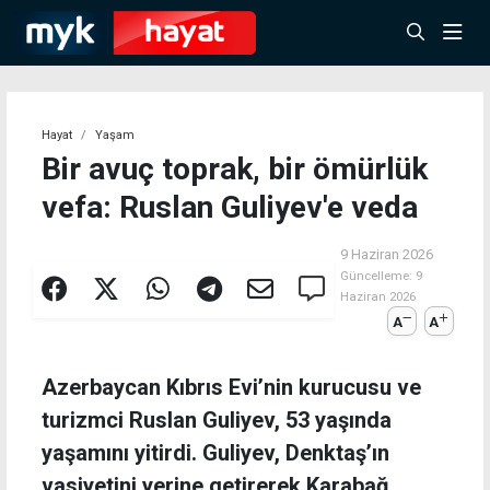
Hayat
Yaşam
Bir avuç toprak, bir ömürlük
vefa: Ruslan Guliyev'e veda
9 Haziran 2026
Güncelleme:
9
Haziran 2026
A
A
Azerbaycan Kıbrıs Evi’nin kurucusu ve
turizmci Ruslan Guliyev, 53 yaşında
yaşamını yitirdi. Guliyev, Denktaş’ın
vasiyetini yerine getirerek Karabağ