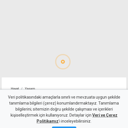
Hayat
Yaşam
Alagadi Fest'te ilk gece
Veri politikasındaki amaçlarla sınırlı ve mevzuata uygun şekilde
tanımlama bilgileri (çerez) konumlandırmaktayız. Tanımlama
kortej, dans ve ateş
bilgilerini; sitemizin doğru şekilde çalışması ve içerikleri
kişiselleştirmek için kullanıyoruz. Detaylar için
gösterileriyle başladı
Veri ve Çerez
Politikamız
'ı inceleyebilirsiniz.