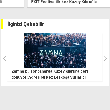
EXIT Festival ilk kez Kuzey Kıbrıs'ta
İlginizi Çekebilir
Zamna bu sonbaharda Kuzey Kıbrıs'a geri
Jap
a
dönüyor: Adres bu kez Lefkoşa Surlariçi
b