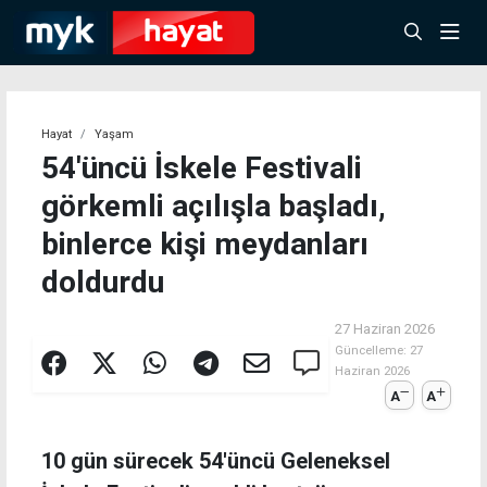
Hayat
Yaşam
54'üncü İskele Festivali
görkemli açılışla başladı,
binlerce kişi meydanları
doldurdu
27 Haziran 2026
Güncelleme:
27
Haziran 2026
A
A
10 gün sürecek 54'üncü Geleneksel