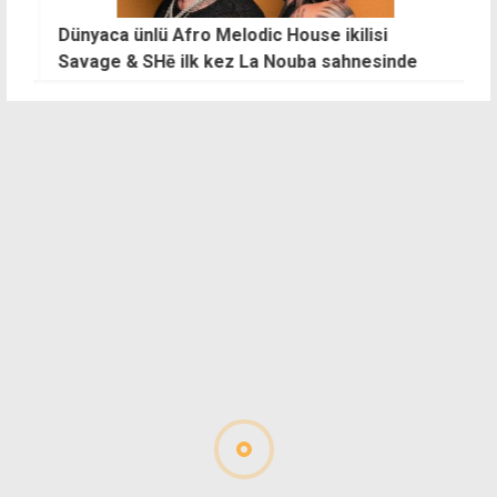
Dünyaca ünlü Afro Melodic House ikilisi
M
Savage & SHē ilk kez La Nouba sahnesinde
g