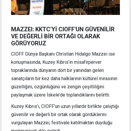
MAZZEI: KKTC'Yİ CIOFF'UN GÜVENİLİR
VE DEĞERLİ BİR ORTAĞI OLARAK
GÖRÜYORUZ
CIOFF Dünya Başkanı Christian Hidalgo Mazzei ise
konuşmasında, Kuzey Kıbrıs’ın misafirperver
topraklarında dünyanın dört bir yanından gelen
sanatçıların bir kez daha halklarının kültürel mirasının
güzelliğini, özgünlüğünü ve zengin çeşitliliğini
paylaşmak üzere İskele’de toplandıklarını belirtti.
Kuzey Kıbrıs’ı, CIOFF’un uzun yıllardır birlikte çalıştığı
güvenilir ve değerli bir ortak olarak gördüklerini
vurgulayan Mazzei, festivale katılmaktan duyduğu
memnuniyeti dile getirdi.