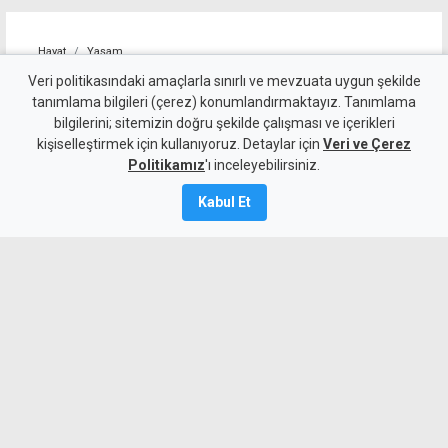
Hayat
Yaşam
Alagadi Fest'te ilk gece
Veri politikasındaki amaçlarla sınırlı ve mevzuata uygun şekilde
tanımlama bilgileri (çerez) konumlandırmaktayız. Tanımlama
kortej, dans ve ateş
bilgilerini; sitemizin doğru şekilde çalışması ve içerikleri
kişiselleştirmek için kullanıyoruz. Detaylar için
gösterileriyle başladı
Veri ve Çerez
Politikamız
'ı inceleyebilirsiniz.
7 Ağustos 2026
Kabul Et
Güncelleme:
8 Ağustos
2026
A
A
Çatalköy-Esentepe Belediyesi tarafından
düzenlenen geleneksel Alagadi Fest,
kortej yürüyüşü ve ateş gösterileriyle
başladı. Üç gün sürecek festivalde
konserler, halk dansları, uluslararası