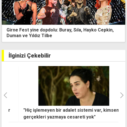
Girne'de sokağa eski eşya bırakan kişiye yarım
asgari ücret ceza
İlginizi Çekebilir
"Hiç işlemeyen bir adalet sistemi var, kimsenin
K
gerçekleri yazmaya cesareti yok"
y