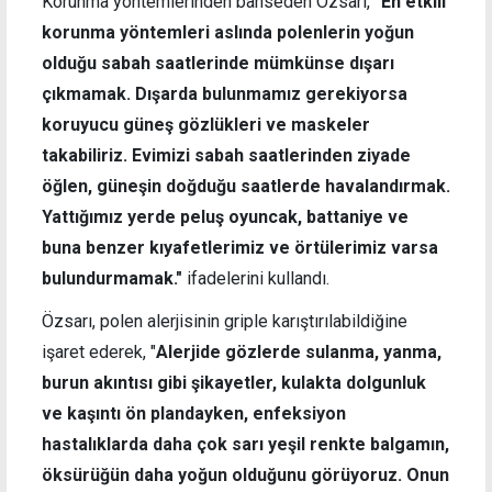
Korunma yöntemlerinden bahseden Özsarı,
"En etkili
korunma yöntemleri aslında polenlerin yoğun
olduğu sabah saatlerinde mümkünse dışarı
çıkmamak. Dışarda bulunmamız gerekiyorsa
koruyucu güneş gözlükleri ve maskeler
takabiliriz. Evimizi sabah saatlerinden ziyade
öğlen, güneşin doğduğu saatlerde havalandırmak.
Yattığımız yerde peluş oyuncak, battaniye ve
buna benzer kıyafetlerimiz ve örtülerimiz varsa
bulundurmamak."
ifadelerini kullandı.
Özsarı, polen alerjisinin griple karıştırılabildiğine
işaret ederek, "
Alerjide gözlerde sulanma, yanma,
burun akıntısı gibi şikayetler, kulakta dolgunluk
ve kaşıntı ön plandayken, enfeksiyon
hastalıklarda daha çok sarı yeşil renkte balgamın,
öksürüğün daha yoğun olduğunu görüyoruz. Onun