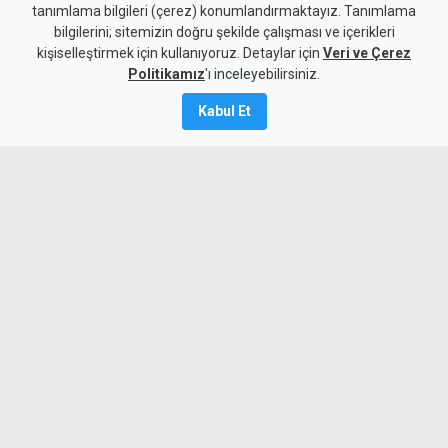
tanımlama bilgileri (çerez) konumlandırmaktayız. Tanımlama
KKTC'de açık olan eczaneler
bilgilerini; sitemizin doğru şekilde çalışması ve içerikleri
kişiselleştirmek için kullanıyoruz. Detaylar için
Veri ve Çerez
6 Ağustos 2026
Politikamız
'ı inceleyebilirsiniz.
Güncelleme:
6 Ağustos
2026
Kabul Et
A
A
MYKibris.com'dan bölgenizdeki nöbetçi
eczanelere anında ulaşabilir ve size en
yakın eczaneyi öğrenebilirsiniz. İşte 6
Ağustos Perşembe günü KKTC'de açık
olan eczaneler...