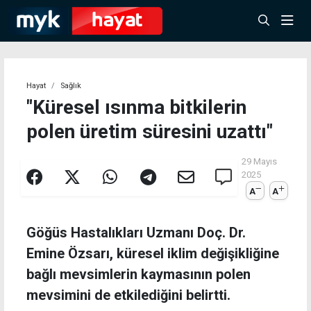
Hayat
Sağlık
"Küresel ısınma bitkilerin
polen üretim süresini uzattı"
29 Mayıs
2025
A
A
Göğüs Hastalıkları Uzmanı Doç. Dr.
Emine Özsarı, küresel iklim değişikliğine
bağlı mevsimlerin kaymasının polen
mevsimini de etkilediğini belirtti.