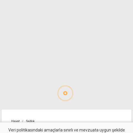
Hayat
Sağlık
6 Ağustos Perşembe günü
Veri politikasındaki amaçlarla sınırlı ve mevzuata uygun şekilde