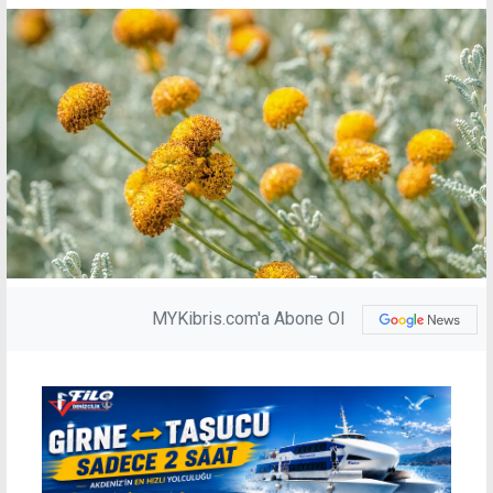
MYKibris.com'a Abone Ol