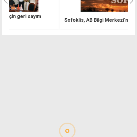
M
Sofoklis, AB Bilgi Merkezi'nde gösterilecek
g