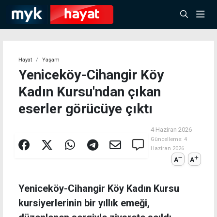
Hayat
Yaşam
Yeniceköy-Cihangir Köy
Kadın Kursu'ndan çıkan
eserler görücüye çıktı
4 Haziran 2026
Güncelleme:
4
Haziran 2026
A
A
Yeniceköy-Cihangir Köy Kadın Kursu
kursiyerlerinin bir yıllık emeği,