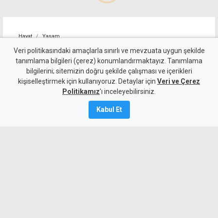
Hayat
Yaşam
Boğaziçi etkinlik alanında
Veri politikasındaki amaçlarla sınırlı ve mevzuata uygun şekilde
tanımlama bilgileri (çerez) konumlandırmaktayız. Tanımlama
açılış ve kutlama bir arada
bilgilerini; sitemizin doğru şekilde çalışması ve içerikleri
kişiselleştirmek için kullanıyoruz. Detaylar için
Veri ve Çerez
5 Ağustos 2026
Politikamız
'ı inceleyebilirsiniz.
A
A
Kabul Et
İskele Belediyesi'nin hayata geçirdiği
Boğaziçi açık hava etkinlik alanı, yarın
akşam törenle açılacak. Törende,
Boğaziçi Spor Kulübü'nün BTM 2'nci Lig
şampiyonluğu da kutlanacak.