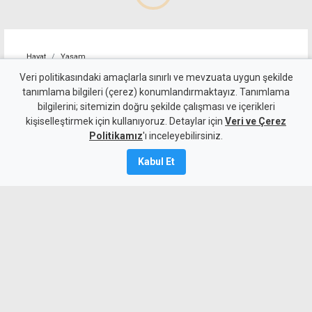
Hayat
Yaşam
Cansever tedavi gördüğü
Veri politikasındaki amaçlarla sınırlı ve mevzuata uygun şekilde
tanımlama bilgileri (çerez) konumlandırmaktayız. Tanımlama
hastanede hayatını kaybetti
bilgilerini; sitemizin doğru şekilde çalışması ve içerikleri
kişiselleştirmek için kullanıyoruz. Detaylar için
Veri ve Çerez
8 Ağustos 2026
Politikamız
'ı inceleyebilirsiniz.
A
A
Kabul Et
Bir süredir lösemi tedavisi gören
arabesk müziğin sevilen sanatçılarından
Cansever, 59 yaşında yaşamını yitirdi.