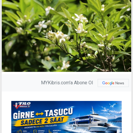
MYKibris.com'a Abone Ol