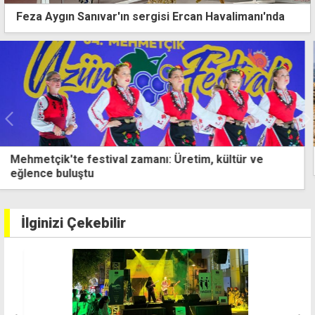
Feza Aygın Sanıvar'ın sergisi Ercan Havalimanı'nda
Esenköy'de çevre etkinliği: Halk plajı temizlendi
İlginizi Çekebilir