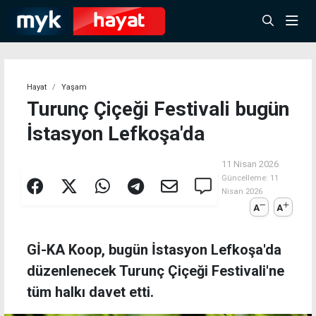
Hayat
Yaşam
Turunç Çiçeği Festivali bugün
İstasyon Lefkoşa'da
11 Nisan 2026
Güncelleme:
11
Nisan 2026
A
A
Gİ-KA Koop, bugün İstasyon Lefkoşa'da
düzenlenecek Turunç Çiçeği Festivali'ne
tüm halkı davet etti.