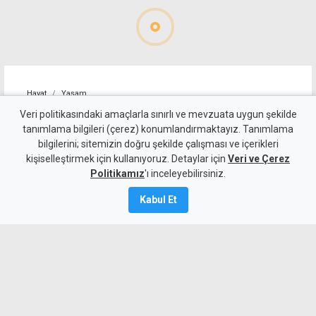
Hayat
Yaşam
Alagadi Fest'te ilk gece
Veri politikasındaki amaçlarla sınırlı ve mevzuata uygun şekilde
tanımlama bilgileri (çerez) konumlandırmaktayız. Tanımlama
kortej, dans ve ateş
bilgilerini; sitemizin doğru şekilde çalışması ve içerikleri
kişiselleştirmek için kullanıyoruz. Detaylar için
gösterileriyle başladı
Veri ve Çerez
Politikamız
'ı inceleyebilirsiniz.
7 Ağustos 2026
Kabul Et
Güncelleme:
8 Ağustos
2026
A
A
Çatalköy-Esentepe Belediyesi tarafından
düzenlenen geleneksel Alagadi Fest,