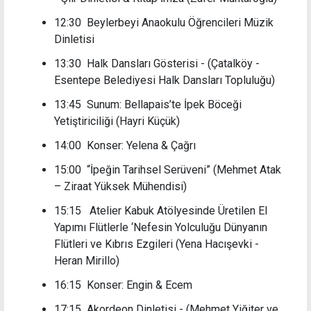
12:30 Beylerbeyi Anaokulu Öğrencileri Müzik
Dinletisi
13:30 Halk Dansları Gösterisi -
(Çatalköy -
Esentepe Belediyesi Halk Dansları Topluluğu)
13:45 Sunum: Bellapais’te İpek Böceği
Yetiştiriciliği (Hayri Küçük)
14:00 Konser: Yelena & Çağrı
15:00 “İpeğin Tarihsel Serüveni”
(Mehmet Atak
– Ziraat Yüksek Mühendisi)
15:15 Atelier Kabuk Atölyesinde Üretilen El
Yapımı Flütlerle ‘Nefesin Yolculuğu Dünyanın
Flütleri ve Kıbrıs Ezgileri (Yena Hacışevki -
Heran Mirillo)
16:15 Konser: Engin & Ecem
17:15 Akordeon Dinletisi -
(Mehmet Yiğiter ve