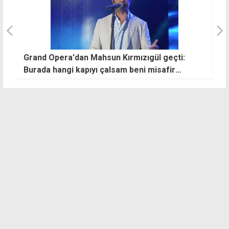
Grand Opera'dan Mahsun Kırmızıgül geçti:
G
Burada hangi kapıyı çalsam beni misafir
k
edeceklerine eminim