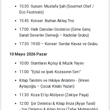
15:30 Sunum: Mustafa Şah (Gourmet Chef /
Eco Festivals)
15:45 Konser: Burhan Aktaş Trio
17:00 Halk Dansları Gösterisi (Girne Genç
Sanat Severler Derneği – Kadınlar Grubu)
17:30 19:00 – Konser: Serdar Kavaz ve Grubu
10 Mayıs 2026 Pazar
10:00 Stantların Açılışı & Müzik Yayını
11:00 “Eylül ve İpek Kozasının Sırrı”
Kitap Tanıtımı ve Hikâye Anlatımı -
(İmren
Aytaçoğlu – Çocuk Kitabı Yazarı)
11:30 Koza El İşi Atölyesi (Zekiye Paşa)
12:00 Şiir Dinletisi & Kitap İmza (Ayşe Tural)
-
Şiir Dinletisi & Kitap İmza (Zafer Muhtaroğlu)