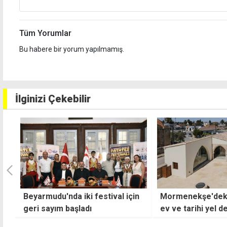
Tüm Yorumlar
Bu habere bir yorum yapılmamış.
İlginizi Çekebilir
n
Mormenekşe'deki geleneksel
Feza Aygın Sanıva
ev ve tarihi yel değirmenindeki
Ercan Havalimanı
çalışmalar tamamlandı