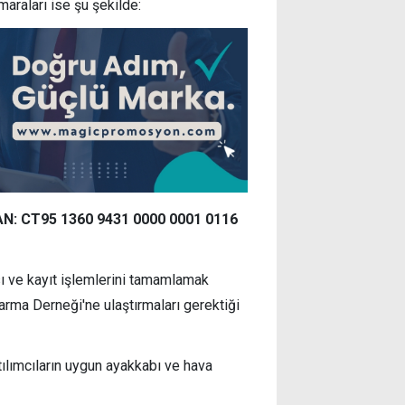
araları ise şu şekilde:
AN: CT95 1360 9431 0000 0001 0116
ı ve kayıt işlemlerini tamamlamak
tarma Derneği'ne
ulaştırmaları gerektiği
tılımcıların uygun ayakkabı ve hava