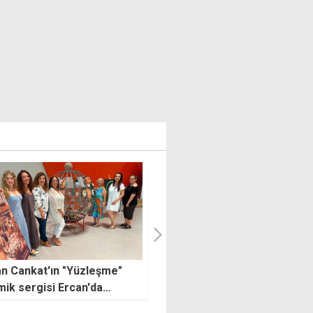
aca ünlü Afro Melodic
44 ülkeden katılım sağlanan
 ikilisi Savage & SHē ilk
karikatür yarışmasında
La Nouba sahnesinde
sonuçlar açıklandı