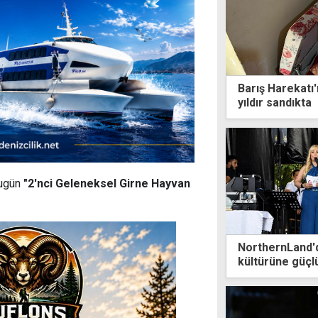
Barış Harekatı'
yıldır sandıkta
ugün
"
2'nci Geleneksel Girne Hayvan
NorthernLand'd
kültürüne güçl