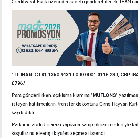
Creditwest Bank üzerinden ücreti gönderebilecek. IBAN num
"TL IBAN: CT81 1360 9431 0000 0001 0116 239, GBP IB
0796."
Para gönderilirken, açıklama kısmına
"MUFLONS"
yazılmas
isteyen katılımcıların, transfer dekontunu
Girne Hayvan Kur
kaydedildi.
Parkurun zorlu bir arazi yapısına sahip olması nedeniyle ka
koşullarına elverişli kıyafet seçmesi istendi.