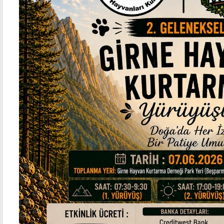
"Çocuklarımızın ve gençlerimizin
Şener
başarılarından gurur duyuyoruz"
ilk k