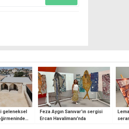
r'ın sergisi
Leman Cankat'ın "Yüzleşme"
Düny
'nda
seramik sergisi Ercan'da
House
sanatseverlerle buluştu
kez 