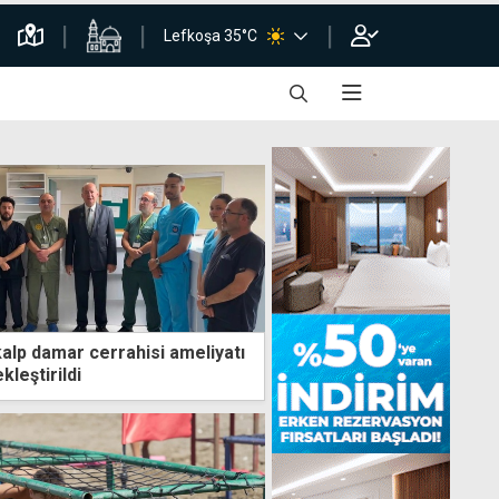
Lefkoşa 35°C
kalp damar cerrahisi ameliyatı
kleştirildi