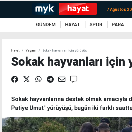
7 Ağustos 2
GÜNDEM
HAYAT
SPOR
PARA
KKTC
Magazin
KKTC
Ekonomi
Türkiye
Türkiye
Kripto
Sağlık
Güney
Avrupa
Döviz
Kadın
Dünya
Dünya
Borsa
Lezzetler
Çev
Hayat
Yaşam
Sokak hayvanları için yürüyüş
Sokak hayvanları için
Sokak hayvanlarına destek olmak amacıyla d
Patiye Umut" yürüyüşü, bugün iki farklı saatte