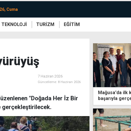
026, Cuma
TEKNOLOJİ
TURİZM
EĞİTİM
re
Yaşam
Sanat
Etkinlik
 yürüyüş
7 Haziran 2026
Güncelleme:
8 Haziran 2026
Mağusa'da ilk 
üzenlenen "Doğada Her İz Bir
başarıyla gerçe
 gerçekleştirilecek.