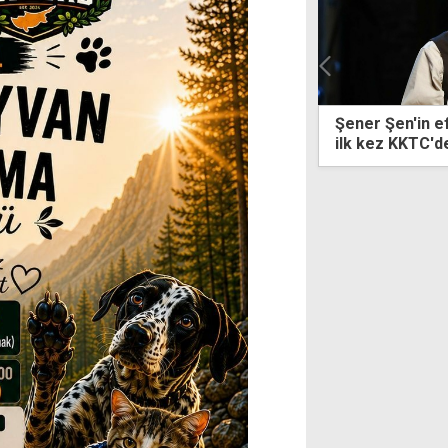
 Şen'in efsane oyunu "Zengin Mutfağı"
KTTB, "denetim
ez KKTC'de sahnelenecek
zedeleyen" uz