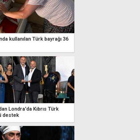
nda kullanılan Türk bayrağı 36
an Londra'da Kıbrıs Türk
ü destek