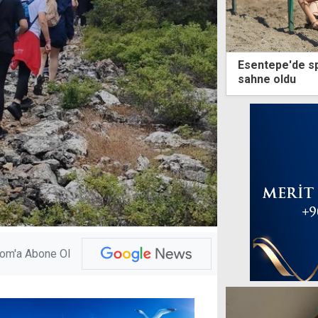
Esentepe'de sp
sahne oldu
com'a Abone Ol