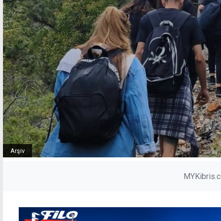
Arşiv
MYKibris.