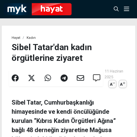
Hayat
Kadın
Sibel Tatar'dan kadın
örgütlerine ziyaret
11 Haziran
2025
A
A
Sibel Tatar, Cumhurbaşkanlığı
himayesinde ve kendi öncülüğünde
kurulan “Kıbrıs Kadın Örgütleri Ağına”
bağlı 48 derneğin ziyaretine Mağusa