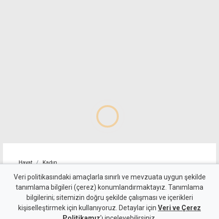
Hayat
Kadın
TOCEK'ten kadına yönelik
Veri politikasındaki amaçlarla sınırlı ve mevzuata uygun şekilde
tanımlama bilgileri (çerez) konumlandırmaktayız. Tanımlama
şiddete karşı etkin mücadele
bilgilerini; sitemizin doğru şekilde çalışması ve içerikleri
kişiselleştirmek için kullanıyoruz. Detaylar için
çağrısı
Veri ve Çerez
Politikamız
'ı inceleyebilirsiniz.