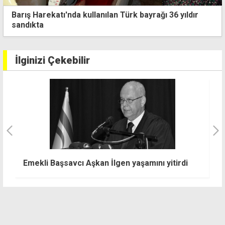
Barış Harekatı'nda kullanılan Türk bayrağı 36 yıldır
sandıkta
İlginizi Çekebilir
Girne Fest yine dopdolu: Buray, Sıla, Hayko
A
Cepkin, Duman ve Yıldız Tilbe
K