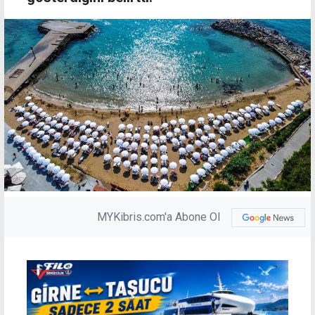
MYKibris.com'a Abone Ol