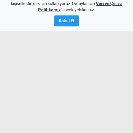
kişiselleştirmek için kullanıyoruz. Detaylar için
Veri ve Çerez
6 Ağustos 2026
Politikamız
'ı inceleyebilirsiniz.
Güncelleme:
6 Ağustos
2026
Kabul Et
A
A
MYKibris.com'dan bölgenizdeki nöbetçi
eczanelere anında ulaşabilir ve size en
yakın eczaneyi öğrenebilirsiniz. İşte 6
Ağustos Perşembe günü KKTC'de açık
olan eczaneler...