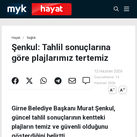
Hayat
Sağlık
Şenkul: Tahlil sonuçlarına
göre plajlarımız tertemiz
12 Haziran 2026
Güncelleme:
13
Haziran 2026
A
A
Girne Belediye Başkanı Murat Şenkul,
güncel tahlil sonuçlarının kentteki
plajların temiz ve güvenli olduğunu
gösterdiğini belirtti.