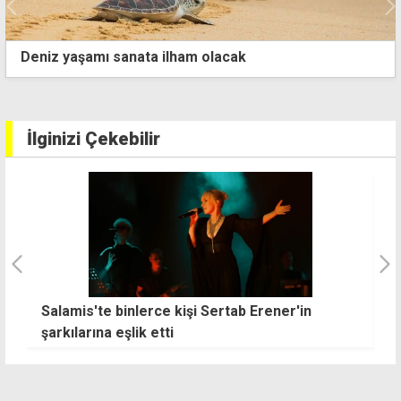
Deniz yaşamı sanata ilham olacak
İlginizi Çekebilir
K
64'üncü Mehmetçik Üzüm Festivali
ta