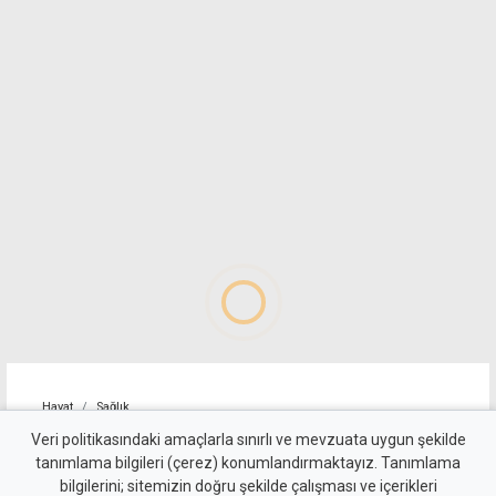
Hayat
Sağlık
6 Ağustos Perşembe günü
Veri politikasındaki amaçlarla sınırlı ve mevzuata uygun şekilde
tanımlama bilgileri (çerez) konumlandırmaktayız. Tanımlama
KKTC'de açık olan eczaneler
bilgilerini; sitemizin doğru şekilde çalışması ve içerikleri