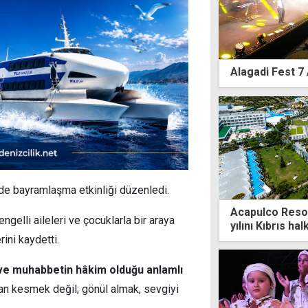
Alagadi Fest 7 
de bayramlaşma etkinliği düzenledi.
Acapulco Resort
gelli aileleri ve çocuklarla bir araya
yılını Kıbrıs hal
rini kaydetti.
ve muhabbetin hâkim olduğu anlamlı
an kesmek değil; gönül almak, sevgiyi