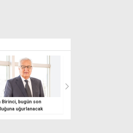
ağıroğluları'ndan
Çınarlı'da kültür ve sanat
ya'da uluslararası
festivali kapılarını açtı
ilik