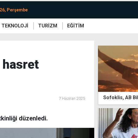
026, Perşembe
TEKNOLOJİ
TURİZM
EĞİTİM
re
Yaşam
Sanat
Etkinlik
, hasret
Sofoklis, AB B
7 Haziran 2025
inliği düzenledi.