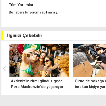
Tüm Yorumlar
Bu habere bir yorum yapılmamış.
İlginizi Çekebilir
Girne'de sokağa eski eşya
Çatalköy Esente
bırakan kişiye yarım asgari
Belediyesi'nden S
ücret ceza
çocuklara plaj etk