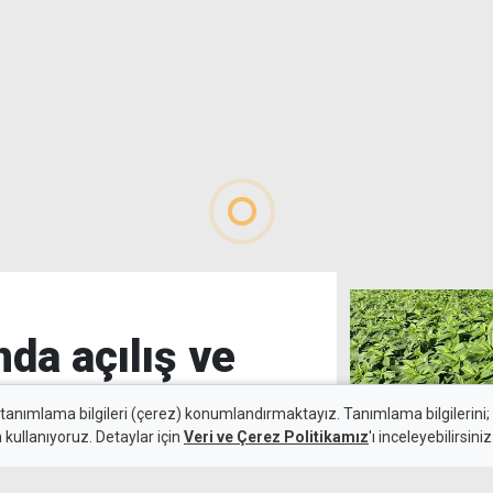
nda açılış ve
 tanımlama bilgileri (çerez) konumlandırmaktayız. Tanımlama bilgilerini; s
n kullanıyoruz. Detaylar için
Veri ve Çerez Politikamız
'ı inceleyebilirsiniz
İki molehiya kirl
5 Ağustos 2026