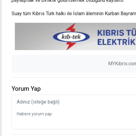
paylaşmak ve birlikte gülümsemek olduğunu kaydetti.
Suay tüm Kıbrıs Türk halkı ile İslam âleminin Kurban Bayramı’
Esentepe'de spor şöleni renkli görüntülere
Nergi
sahne oldu
MYKibris.com
Yorum Yap