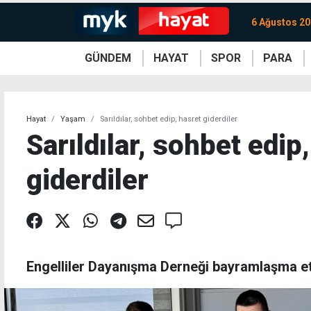
6 Ağustos 2
GÜNDEM
HAYAT
SPOR
PARA
KKTC
Magazin
KKTC
Ekonomi
Türkiye
Türkiye
Kripto
Sağlık
Güney
Avrupa
Döviz
Kadın
Dünya
Dünya
Borsa
Lezzetler
Çev
Hayat
Yaşam
Sarıldılar, sohbet edip, hasret giderdiler
Sarıldılar, sohbet edip
giderdiler
Engelliler Dayanışma Derneği bayramlaşma etk