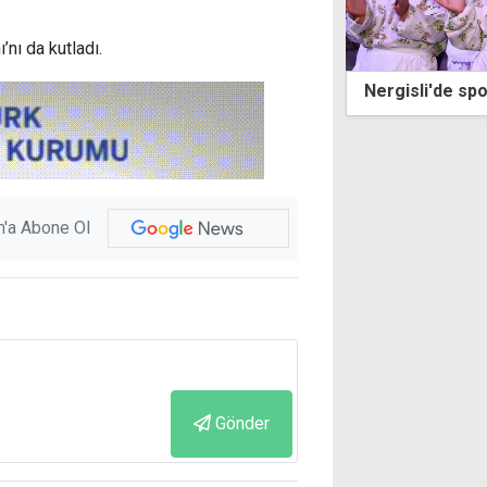
nı da kutladı.
sli'de spor ve eğlence dolu üç gün
Mehmetçik Üzüm
için geri sayım
'a Abone Ol
Gönder