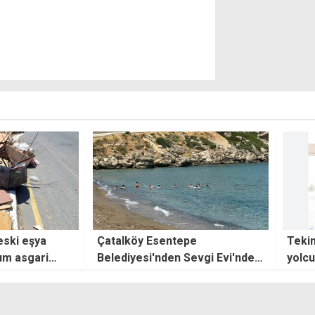
pe
Tekin Birinci, bugün son
Efe S
evgi Evi'ndeki
yolculuğuna uğurlanacak
Alman
inliği
birinc