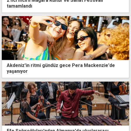
2'nci İncirli Mağara Kültür ve Sanat Festivali
tamamlandı
Akdeniz'in ritmi gündüz gece Pera Mackenzie'de
yaşanıyor
ğluları'ndan Almanya'da uluslararası
İki molehiy