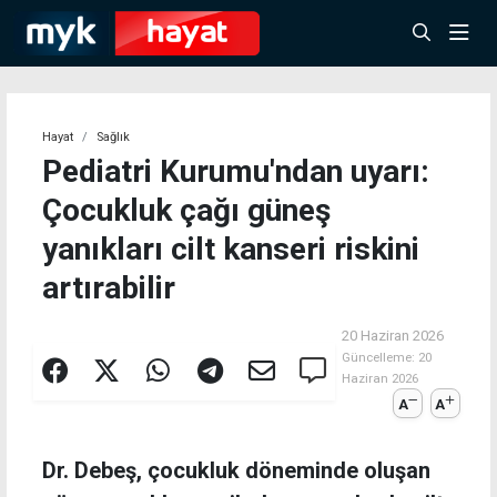
Hayat
Sağlık
Pediatri Kurumu'ndan uyarı:
Çocukluk çağı güneş
yanıkları cilt kanseri riskini
artırabilir
20 Haziran 2026
Güncelleme:
20
Haziran 2026
A
A
Dr. Debeş, çocukluk döneminde oluşan