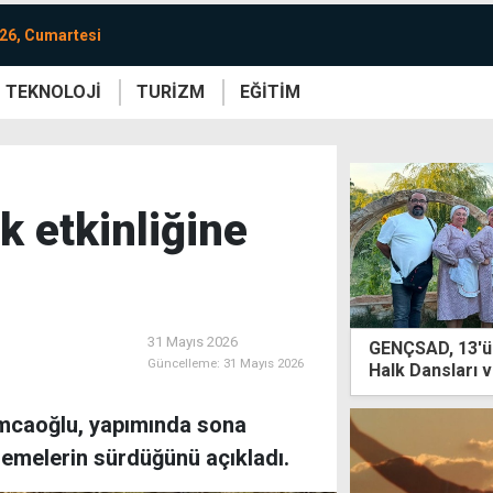
26, Cumartesi
TEKNOLOJİ
TURİZM
EĞİTİM
re
Yaşam
Sanat
Etkinlik
k etkinliğine
31 Mayıs 2026
GENÇSAD, 13'ü
Güncelleme:
31 Mayıs 2026
Halk Dansları v
mcaoğlu, yapımında sona
lemelerin sürdüğünü açıkladı.