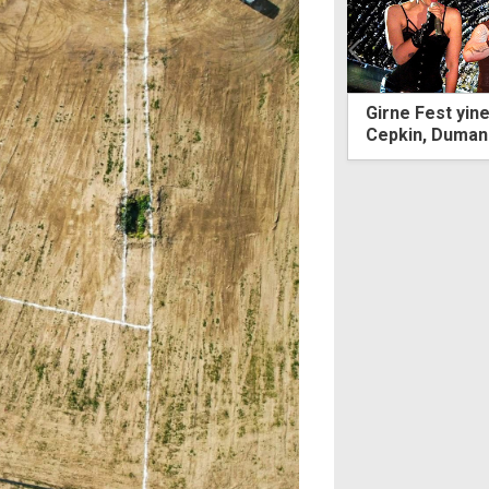
Fest yine dopdolu: Buray, Sıla, Hayko
Leman Cankat'
n, Duman ve Yıldız Tilbe
sergisi Ercan'