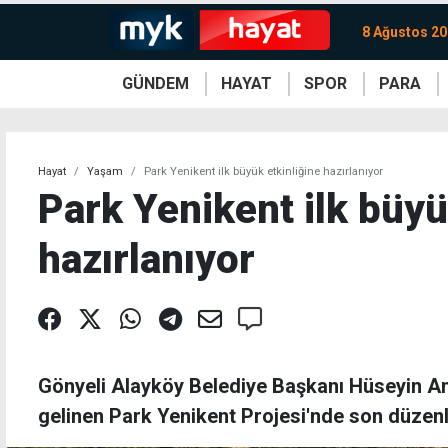
8 Ağustos 20
GÜNDEM
HAYAT
SPOR
PARA
KKTC
Magazin
KKTC
Ekonomi
Türkiye
Türkiye
Kripto
Sağlık
Güney
Avrupa
Döviz
Kadın
Dünya
Dünya
Borsa
Lezzetler
Çev
Hayat
Yaşam
Park Yenikent ilk büyük etkinliğine hazırlanıyor
Park Yenikent ilk büyü
hazırlanıyor
Gönyeli Alayköy Belediye Başkanı Hüseyin A
gelinen Park Yenikent Projesi'nde son düzen