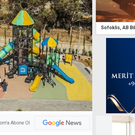
Sofoklis, AB B
com'a Abone Ol