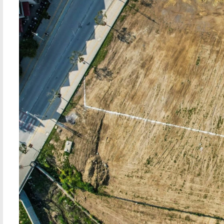
Çatalköy Esentepe Belediyesi'nden Sevgi
Girne 
Evi'ndeki çocuklara plaj etkinliği
Cepki