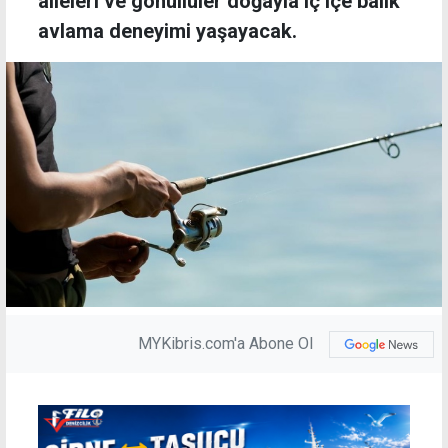
aileleri ve gönüllüler doğayla iç içe balık
avlama deneyimi yaşayacak.
MYKibris.com'a Abone Ol