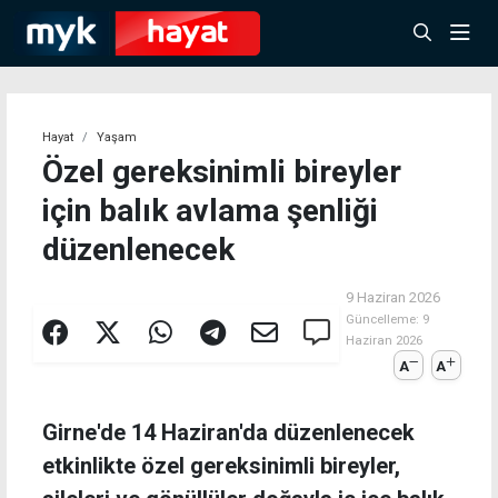
Hayat
Yaşam
Özel gereksinimli bireyler
için balık avlama şenliği
düzenlenecek
9 Haziran 2026
Güncelleme:
9
Haziran 2026
A
A
Girne'de 14 Haziran'da düzenlenecek
etkinlikte özel gereksinimli bireyler,