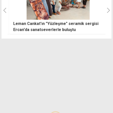
Leman Cankat'ın "Yüzleşme" seramik sergisi
Ş
Ercan'da sanatseverlerle buluştu
k