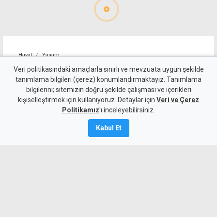
Hayat
Yaşam
Zamna bu sonbaharda Kuzey
Veri politikasındaki amaçlarla sınırlı ve mevzuata uygun şekilde
tanımlama bilgileri (çerez) konumlandırmaktayız. Tanımlama
Kıbrıs'a geri dönüyor: Adres
bilgilerini; sitemizin doğru şekilde çalışması ve içerikleri
kişiselleştirmek için kullanıyoruz. Detaylar için
bu kez Lefkoşa Surlariçi
Veri ve Çerez
Politikamız
'ı inceleyebilirsiniz.
6 Ağustos 2026
Kabul Et
Güncelleme:
6 Ağustos
2026
A
A
Dünyaca ünlü elektronik müzik festivali
Zamna, 10 Ekim 2026’da Lefkoşa
Surlariçi’nde ikinci kez KKTC’de