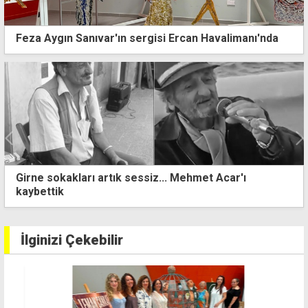
Feza Aygın Sanıvar'ın sergisi Ercan Havalimanı'nda
Dünyaca ünlü Afro Melodic House ikilisi Savage &
SHē ilk kez La Nouba sahnesinde
İlginizi Çekebilir