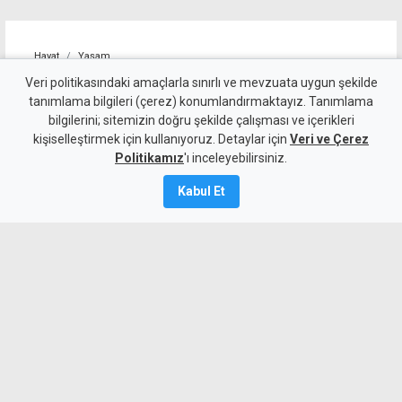
Hayat
Yaşam
Alagadi Fest'te ilk gece
Veri politikasındaki amaçlarla sınırlı ve mevzuata uygun şekilde
tanımlama bilgileri (çerez) konumlandırmaktayız. Tanımlama
kortej, dans ve ateş
bilgilerini; sitemizin doğru şekilde çalışması ve içerikleri
kişiselleştirmek için kullanıyoruz. Detaylar için
gösterileriyle başladı
Veri ve Çerez
Politikamız
'ı inceleyebilirsiniz.
7 Ağustos 2026
Kabul Et
Güncelleme:
8 Ağustos
2026
A
A
Çatalköy-Esentepe Belediyesi tarafından
düzenlenen geleneksel Alagadi Fest,
kortej yürüyüşü ve ateş gösterileriyle
başladı. Üç gün sürecek festivalde