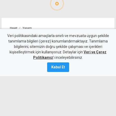
Hayat
Yaşam
EXIT Festival ilk kez Kuzey
Veri politikasındaki amaçlarla sınırlı ve mevzuata uygun şekilde
tanımlama bilgileri (çerez) konumlandırmaktayız. Tanımlama
Kıbrıs'ta
bilgilerini; sitemizin doğru şekilde çalışması ve içerikleri
kişiselleştirmek için kullanıyoruz. Detaylar için
Veri ve Çerez
7 Ağustos 2026
Politikamız
'ı inceleyebilirsiniz.
Güncelleme:
7 Ağustos
2026
Kabul Et
A
A
Dünyanın en saygın festival
markalarından EXIT Festival,
uluslararası organizasyon serisi EXIT
World Tour kapsamında ilk kez Kuzey