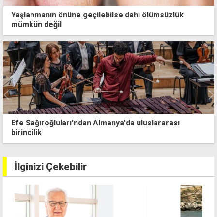
Yaşlanmanın önüne geçilebilse dahi ölümsüzlük
mümkün değil
Girne sokakları artık sessiz... Mehmet Acar'ı
kaybettik
İlginizi Çekebilir