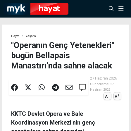
Hayat
Yaşam
"Operanın Genç Yetenekleri"
bugün Bellapais
Manastırı'nda sahne alacak
27 Haziran 2026
Güncelleme:
27
Haziran 2026
A
A
KKTC Devlet Opera ve Bale
Koordinasyon Merkezi'nin genç