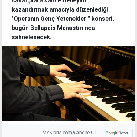
sanatçılara sahne deneyimi
kazandırmak amacıyla düzenlediği
"Operanın Genç Yetenekleri" konseri,
bugün Bellapais Manastırı'nda
sahnelenecek.
MYKibris.com'a Abone Ol