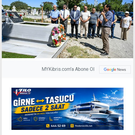
MYKibris.com'a Abone Ol