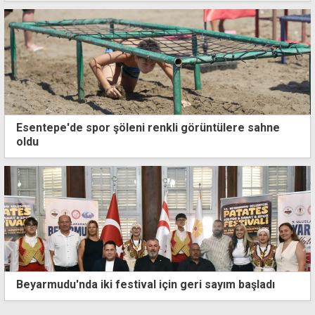
Esentepe'de spor şöleni renkli görüntülere sahne
oldu
Yeniboğaziçi, Pulya Festivali ile 8 gün boyunca
şenlenecek