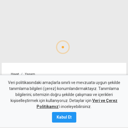
Hayat
Yaşam
Binler Zeynep Bastık
Veri politikasındaki amaçlarla sınırlı ve mevzuata uygun şekilde
tanımlama bilgileri (çerez) konumlandırmaktayız. Tanımlama
konserinde buluştu
bilgilerini; sitemizin doğru şekilde çalışması ve içerikleri
kişiselleştirmek için kullanıyoruz. Detaylar için
Veri ve Çerez
10 Ağustos 2026
Politikamız
'ı inceleyebilirsiniz.
A
A
Kabul Et