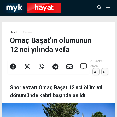
Hayat
Yaşam
Omaç Başat'ın ölümünün
12'nci yılında vefa
2 Haziran
2026
A
A
Spor yazarı Omaç Başat 12'nci ölüm yıl
dönümünde kabri başında anıldı.