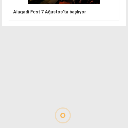
da
E
Alagadi Fest 7 Ağustos'ta başlıyor
B