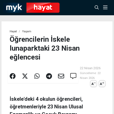
Hayat
Yaşam
Öğrencilerin İskele
lunaparktaki 23 Nisan
eğlencesi
22 Nisan 2026
Güncelleme:
22
Nisan 2026
A
A
İskele'deki 4 okulun öğrencileri,
öğretmenleriyle 23 Nisan Ulusal