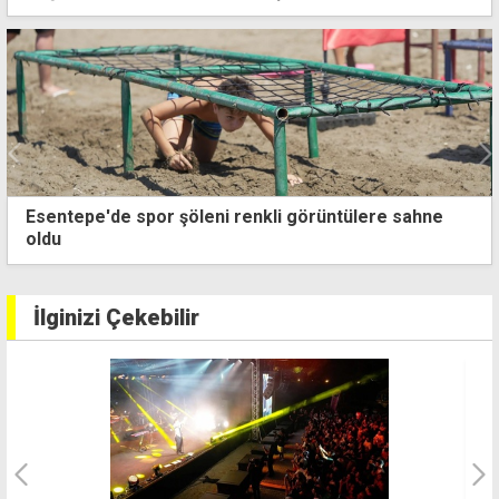
Dünyaca ünlü Afro Melodic House ikilisi Savage &
SHē ilk kez La Nouba sahnesinde
İlginizi Çekebilir