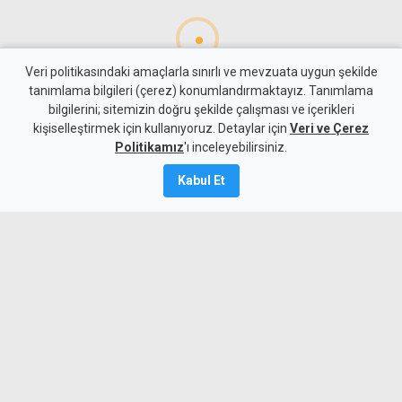
Veri politikasındaki amaçlarla sınırlı ve mevzuata uygun şekilde
tanımlama bilgileri (çerez) konumlandırmaktayız. Tanımlama
bilgilerini; sitemizin doğru şekilde çalışması ve içerikleri
Hayat
Yaşam
kişiselleştirmek için kullanıyoruz. Detaylar için
Veri ve Çerez
Zamna bu sonbaharda Kuzey
Politikamız
'ı inceleyebilirsiniz.
Kıbrıs'a geri dönüyor: Adres
Kabul Et
bu kez Lefkoşa Surlariçi
6 Ağustos 2026
Güncelleme:
6 Ağustos
2026
A
A
Dünyaca ünlü elektronik müzik festivali
Zamna, 10 Ekim 2026’da Lefkoşa