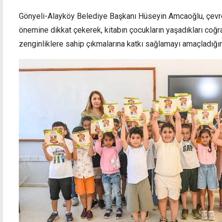
Gönyeli-Alayköy Belediye Başkanı Hüseyin Amcaoğlu, çevre b
önemine dikkat çekerek, kitabın çocukların yaşadıkları coğr
zenginliklere sahip çıkmalarına katkı sağlamayı amaçladığını 
anede
Murat Kekilli, hayranı Derviş Çiko ile bir
araya geldi