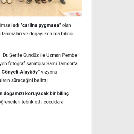
limsel adı
"carlina pygmaea"
olan
nı tanımaları ve doğayı koruma bilinci
f. Dr. Şerife Gündüz ile Uzman Pembe
leyen fotoğraf sanatçısı Sami Tamson’a
 Gönyeli-Alayköy”
vizyonu
arın süreceğini belirtti.
n doğamızı koruyacak bir bilinç
rencileri tebrik etti; çocuklara