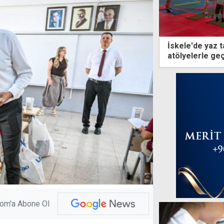
İskele'de yaz ta
atölyelerle ge
com'a Abone Ol