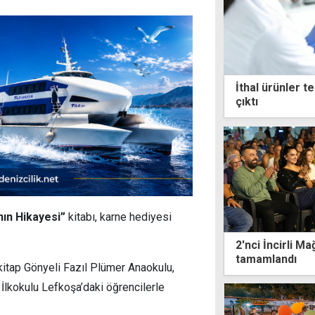
İthal ürünler te
çıktı
nın Hikayesi”
kitabı, karne hediyesi
2'nci İncirli M
tamamlandı
kitap Gönyeli Fazıl Plümer Anaokulu,
 İlkokulu Lefkoşa’daki öğrencilerle