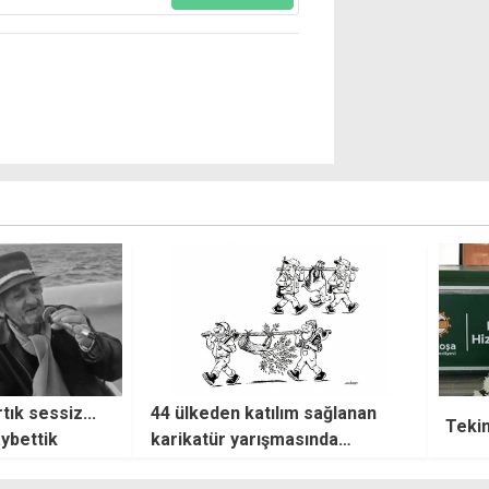
m sağlanan
"Asıl
Tekin Birinci için son görev
asında
hasta
ı
verilm