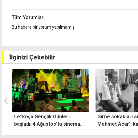
Tüm Yorumlar
Bu habere bir yorum yapılmamış.
İlginizi Çekebilir
Girne sokakları artık sessiz...
44 ülkeden katılı
Mehmet Acar'ı kaybettik
karikatür yarışm
sonuçlar açıkland