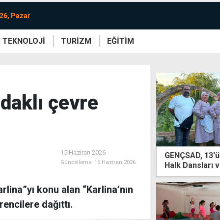
26, Pazar
TEKNOLOJİ
TURİZM
EĞİTİM
re
Yaşam
Sanat
Etkinlik
odaklı çevre
15 Haziran 2026
GENÇSAD, 13'ü
Güncelleme:
16 Haziran 2026
Halk Dansları v
rlina”yı konu alan “Karlina’nın
encilere dağıttı.