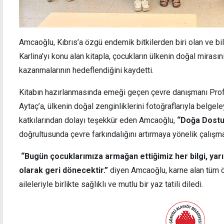
Amcaoğlu, Kıbrıs’a özgü endemik bitkilerden biri olan ve bi
Karlina’yı konu alan kitapla, çocukların ülkenin doğal mirası
kazanmalarının hedeflendiğini kaydetti.
Kitabın hazırlanmasında emeği geçen çevre danışmanı Pro
Aytaç’a, ülkenin doğal zenginliklerini fotoğraflarıyla belge
katkılarından dolayı teşekkür eden Amcaoğlu,
“Doğa Dostu
doğrultusunda çevre farkındalığını artırmaya yönelik çalışmal
“Bugün çocuklarımıza armağan ettiğimiz her bilgi, yarı
olarak geri dönecektir.”
diyen Amcaoğlu, karne alan tüm öğ
aileleriyle birlikte sağlıklı ve mutlu bir yaz tatili diledi.