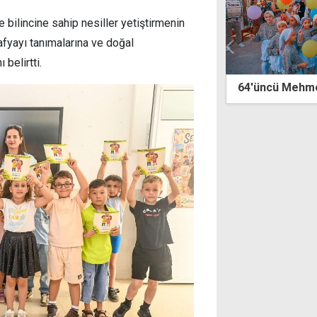
ilincine sahip nesiller yetiştirmenin
afyayı tanımalarına ve doğal
belirtti.
64'üncü Mehmetçik Üzüm Festivali