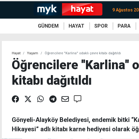
9 Ağustos 20
GÜNDEM
HAYAT
SPOR
PARA
KKTC
Magazin
KKTC
Ekonomi
Türkiye
Türkiye
Kripto
Sağlık
Güney
Avrupa
Döviz
Kadın
Dünya
Dünya
Borsa
Lezzetler
Çev
Hayat
Yaşam
Öğrencilere ''Karlina'' odaklı çevre kitabı dağıtıldı
Öğrencilere ''Karlina'' 
kitabı dağıtıldı
Gönyeli-Alayköy Belediyesi, endemik bitki “Ka
Hikayesi” adlı kitabı karne hediyesi olarak öğr