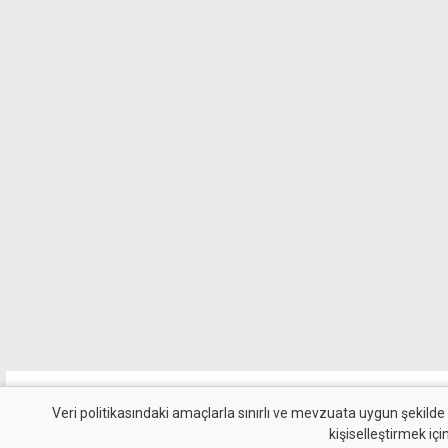
Hayat
Yaşam
Cansever tedavi gördüğü hastanede hayatını kaybetti
Veri politikasındaki amaçlarla sınırlı ve mevzuata uygun şekilde
kişiselleştirmek içi