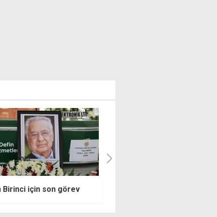
 mesele doktorlarla değil,
Yaşlanmanın önüne geçilebil
yla ve en iyi sağlık hizmeti
dahi ölümsüzlük mümkün değ
esiyle ilgili"