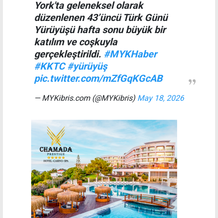
York'ta geleneksel olarak
düzenlenen 43’üncü Türk Günü
Yürüyüşü hafta sonu büyük bir
katılım ve coşkuyla
gerçekleştirildi.
#MYKHaber
#KKTC
#yürüyüş
pic.twitter.com/mZfGqKGcAB
— MYKibris.com (@MYKibris)
May 18, 2026