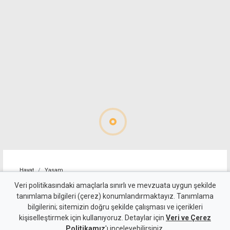
Hayat
Yaşam
Cansever tedavi gördüğü
Veri politikasındaki amaçlarla sınırlı ve mevzuata uygun şekilde
tanımlama bilgileri (çerez) konumlandırmaktayız. Tanımlama
hastanede hayatını kaybetti
bilgilerini; sitemizin doğru şekilde çalışması ve içerikleri
kişiselleştirmek için kullanıyoruz. Detaylar için
Veri ve Çerez
8 Ağustos 2026
Politikamız
'ı inceleyebilirsiniz.