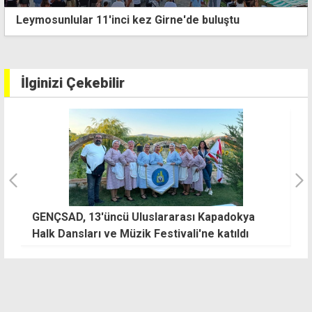
Leymosunlular 11'inci kez Girne'de buluştu
İlginizi Çekebilir
de
GENÇSAD, 13'üncü Uluslararası Kapadokya
K
Halk Dansları ve Müzik Festivali'ne katıldı
ta