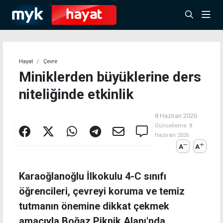
Hayat
Çevre
Miniklerden büyüklerine ders
niteliğinde etkinlik
8 Haziran 2026
Güncelleme:
8
Haziran 2026
A
A
Karaoğlanoğlu İlkokulu 4-C sınıfı
öğrencileri, çevreyi koruma ve temiz
tutmanın önemine dikkat çekmek
amacıyla Boğaz Piknik Alanı'nda