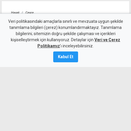
Hayat
Çevre
Bakanlıktan tepki: Temizlik
Veri politikasındaki amaçlarla sınırlı ve mevzuata uygun şekilde
tanımlama bilgileri (çerez) konumlandırmaktayız. Tanımlama
çalışmalarında ortaya çıkan
bilgilerini; sitemizin doğru şekilde çalışması ve içerikleri
kişiselleştirmek için kullanıyoruz. Detaylar için
manzara utandırıyor
Veri ve Çerez
Politikamız
'ı inceleyebilirsiniz.
5 Ağustos 2026
Kabul Et
Güncelleme:
5 Ağustos
2026
A
A
Bakanlıktan, 5 bölgede aralıksız
sürdürülen sahil temizlik çalışmalarına
rağmen kirliliğin devam etmesi üzerine
yapılan açıklamada, "Temizlik
çalışmalarında ortaya çıkan manzara