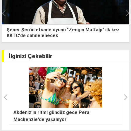
En anlamlı 20 Temmuz Barış ve Özgürlük Bayramı
mesajları
İlginizi Çekebilir
itmi gündüz gece Pera
Esentepe'de spor şöl
e yaşanıyor
sahne oldu