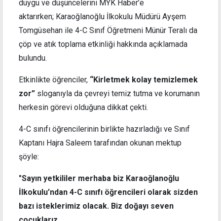
duygu ve düşüncelerini MYK Haber’e
aktarırken; Karaoğlanoğlu İlkokulu Müdürü Ayşem
Tomgüsehan ile 4-C Sınıf Öğretmeni Münür Teralı da
çöp ve atık toplama etkinliği hakkında açıklamada
bulundu.
Etkinlikte öğrenciler,
“Kirletmek kolay temizlemek
zor”
sloganıyla da çevreyi temiz tutma ve korumanın
herkesin görevi olduğuna dikkat çekti.
4-C sınıfı öğrencilerinin birlikte hazırladığı ve Sınıf
Kaptanı Hajra Saleem tarafından okunan mektup
şöyle:
"Sayın yetkililer merhaba biz Karaoğlanoğlu
İlkokulu’ndan 4-C sınıfı öğrencileri olarak sizden
bazı isteklerimiz olacak. Biz doğayı seven
çocuklarız.