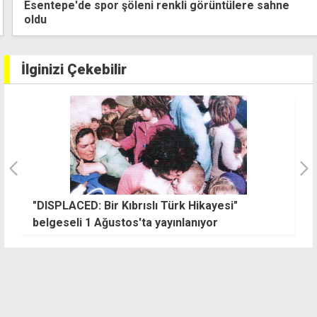
Esentepe'de spor şöleni renkli görüntülere sahne
oldu
İlginizi Çekebilir
"DISPLACED: Bir Kıbrıslı Türk Hikayesi"
D
belgeseli 1 Ağustos'ta yayınlanıyor