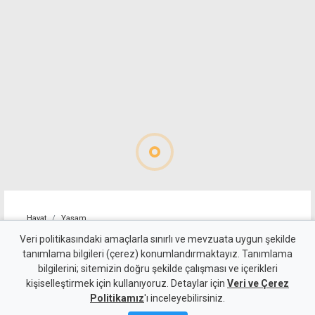
Hayat
Yaşam
Boğaziçi etkinlik alanında
Veri politikasındaki amaçlarla sınırlı ve mevzuata uygun şekilde
tanımlama bilgileri (çerez) konumlandırmaktayız. Tanımlama
açılış ve kutlama bir arada
bilgilerini; sitemizin doğru şekilde çalışması ve içerikleri
kişiselleştirmek için kullanıyoruz. Detaylar için
Veri ve Çerez
5 Ağustos 2026
Politikamız
'ı inceleyebilirsiniz.
A
A