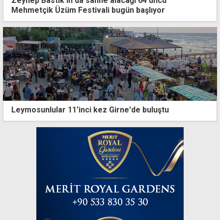
Zeynep Bastık'ın da sahne alacağı 64'üncü
Mehmetçik Üzüm Festivali bugün başlıyor
Leymosunlular 11'inci kez Girne'de buluştu