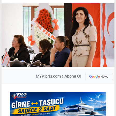
MYKibris.com'a Abone Ol