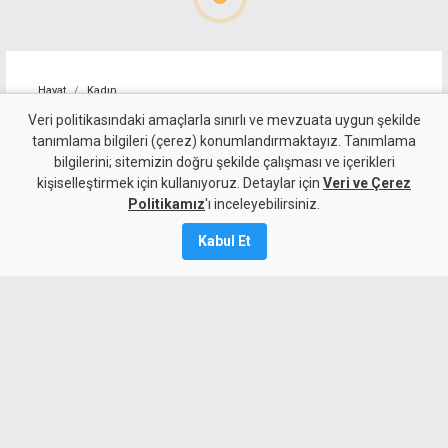
Hayat
Kadın
TOCEK'ten kadına yönelik
Veri politikasındaki amaçlarla sınırlı ve mevzuata uygun şekilde
tanımlama bilgileri (çerez) konumlandırmaktayız. Tanımlama
şiddete karşı etkin mücadele
bilgilerini; sitemizin doğru şekilde çalışması ve içerikleri
kişiselleştirmek için kullanıyoruz. Detaylar için
çağrısı
Veri ve Çerez
Politikamız
'ı inceleyebilirsiniz.
3 Ağustos 2026
Kabul Et
A
A
TDP Toplumsal Cinsiyet Eşitliği Komitesi,
Lefkoşa'da genç bir kadının ağır
yaralanmasıyla sonuçlanan saldırının
ardından yaptığı açıklamada, kadına
yönelik şiddetin önlenmesinin devletin