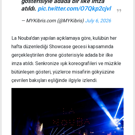
gösterisiyle adada bir ilke imza
atıldı.
pic.twitter.com/O7Qkp2cjvl
— MYKibris.com (@MYKibris)
July 6, 2026
La Nouba'dan yapılan açıklamaya göre, kulübün her
hafta düzenlediği Showcase gecesi kapsamında
gerçekleştirilen drone gösterisiyle adada bir ilke
imza atıldı. Senkronize ışık koreografileri ve müzikle
bütünleşen gösteri, yüzlerce misafirin gökyüzüne
çevrilen bakışları eşliğinde ilgiyle izlendi.