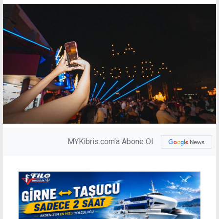
MYKibris.com'a Abone Ol