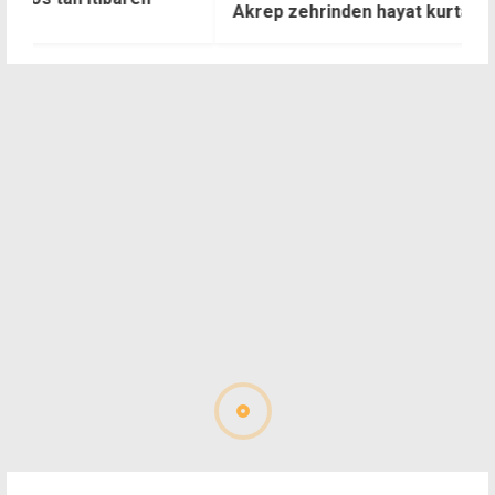
Akrep zehrinden hayat kurtaran serum
h