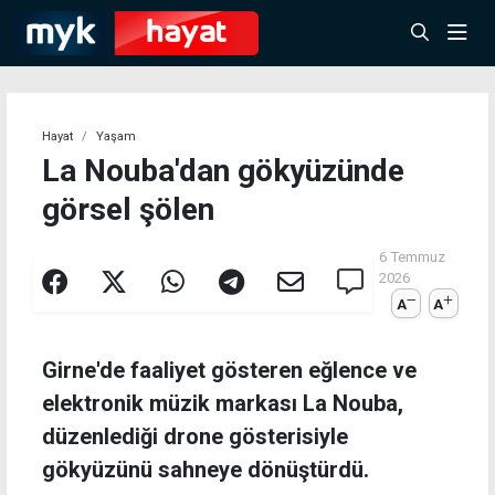
Hayat
Yaşam
La Nouba'dan gökyüzünde
görsel şölen
6 Temmuz
2026
A
A
Girne'de faaliyet gösteren eğlence ve
elektronik müzik markası La Nouba,
düzenlediği drone gösterisiyle
gökyüzünü sahneye dönüştürdü.