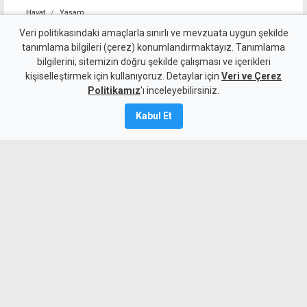
Hayat
Yaşam
Cansever tedavi gördüğü
Veri politikasındaki amaçlarla sınırlı ve mevzuata uygun şekilde
tanımlama bilgileri (çerez) konumlandırmaktayız. Tanımlama
hastanede hayatını kaybetti
bilgilerini; sitemizin doğru şekilde çalışması ve içerikleri
kişiselleştirmek için kullanıyoruz. Detaylar için
Veri ve Çerez
8 Ağustos 2026
Politikamız
'ı inceleyebilirsiniz.
A
A
Kabul Et
Bir süredir lösemi tedavisi gören
arabesk müziğin sevilen sanatçılarından
Cansever, 59 yaşında yaşamını yitirdi.