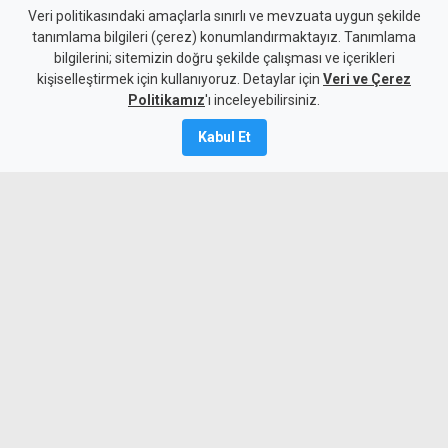
Bakanlıktan tepki: Temizlik
Veri politikasındaki amaçlarla sınırlı ve mevzuata uygun şekilde
tanımlama bilgileri (çerez) konumlandırmaktayız. Tanımlama
çalışmalarında ortaya çıkan
bilgilerini; sitemizin doğru şekilde çalışması ve içerikleri
kişiselleştirmek için kullanıyoruz. Detaylar için
manzara utandırıyor
Veri ve Çerez
Politikamız
'ı inceleyebilirsiniz.
5 Ağustos 2026
Kabul Et
Güncelleme:
5 Ağustos
2026
A
A
Bakanlıktan, 5 bölgede aralıksız
sürdürülen sahil temizlik çalışmalarına
rağmen kirliliğin devam etmesi üzerine
yapılan açıklamada, "Temizlik
çalışmalarında ortaya çıkan manzara
insanı utandırıyor." ifadeleri kullanıldı.