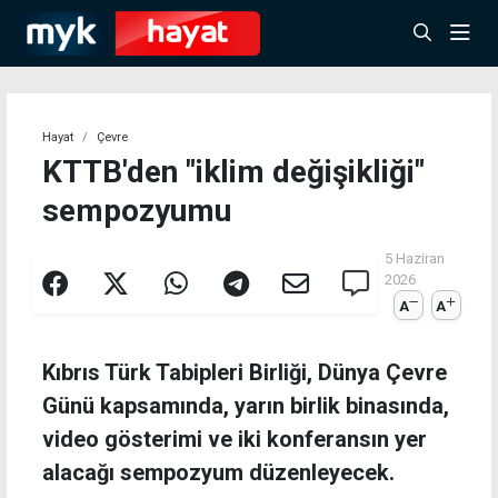
Hayat
Çevre
KTTB'den "iklim değişikliği"
sempozyumu
5 Haziran
2026
A
A
Kıbrıs Türk Tabipleri Birliği, Dünya Çevre
Günü kapsamında, yarın birlik binasında,
video gösterimi ve iki konferansın yer
alacağı sempozyum düzenleyecek.