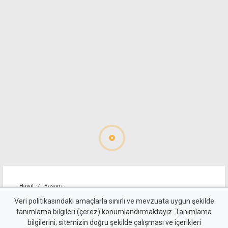
Hayat
Yaşam
Boğaziçi etkinlik alanında
Veri politikasındaki amaçlarla sınırlı ve mevzuata uygun şekilde
tanımlama bilgileri (çerez) konumlandırmaktayız. Tanımlama
açılış ve kutlama bir arada
bilgilerini; sitemizin doğru şekilde çalışması ve içerikleri