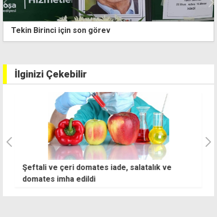
Dünya Tabipler Birliği Başkanı Kitulu'dan ortak
mücadele çağrısı
İlginizi Çekebilir
Şeftali ve çeri domates iade, salatalık ve
"
domates imha edildi
F