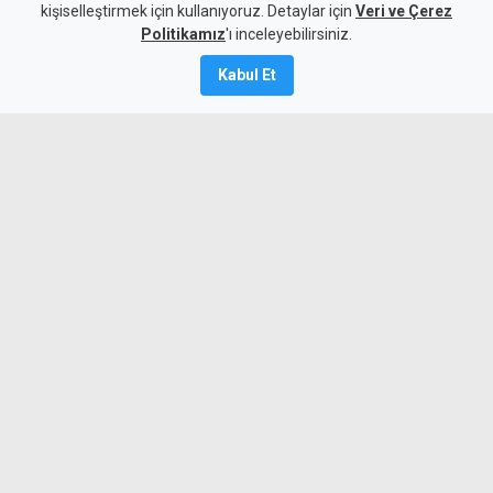
kişiselleştirmek için kullanıyoruz. Detaylar için
Veri ve Çerez
5 Ağustos 2026
Politikamız
'ı inceleyebilirsiniz.
A
A
Kabul Et
İskele Belediyesi'nin hayata geçirdiği
Boğaziçi açık hava etkinlik alanı, yarın
akşam törenle açılacak. Törende,
Boğaziçi Spor Kulübü'nün BTM 2'nci Lig
şampiyonluğu da kutlanacak.