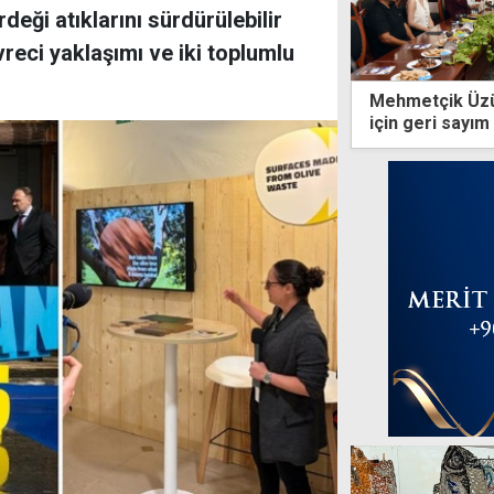
deği atıklarını sürdürülebilir
eci yaklaşımı ve iki toplumlu
Mehmetçik Üzüm
için geri sayım