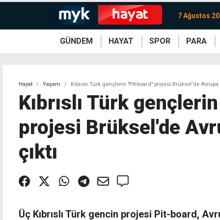
7 Ağustos 2
GÜNDEM
HAYAT
SPOR
PARA
KKTC
Magazin
KKTC
Ekonomi
Türkiye
Türkiye
Kripto
Sağlık
Güney
Avrupa
Döviz
Kadın
Dünya
Dünya
Borsa
Lezzetler
Çev
Hayat
Yaşam
Kıbrıslı Türk gençlerin "Pit-board" projesi Brüksel'de Avrupa
Kıbrıslı Türk gençlerin
projesi Brüksel'de Av
çıktı
Üç Kıbrıslı Türk gencin projesi Pit-board, A