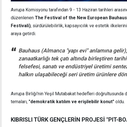
Avrupa Komisyonu tarafından 9 - 13 Haziran tarihleri arasın
düzenlenen
The Festival of the New European Bauhaus
Festivali)
, sürdürülebilirlik, kapsayıcılık ve estetik ilkeler
araya getirdi.
Barış Harekatı'nda kullanılan Türk bayrağı 36
Şener
yıldır sandıkta
ilk k
Bauhaus (Almanca "yapı evi" anlamına gelir),
zanaatkarlığı tek çatı altında birleştiren tarih
felsefesi, sanatı ve endüstriyel üretimi sente
halkın ulaşabileceği seri üretim ürünlere dö
Avrupa Birliği'nin Yeşil Mutabakat hedefleri doğrultusunda d
temaları,
"demokratik katılım ve erişilebilir konut"
oldu.
KIBRISLI TÜRK GENÇLERİN PROJESİ "PIT-B