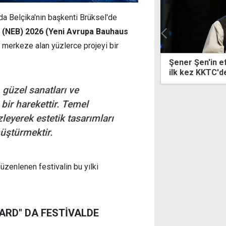
da Belçika'nın başkenti Brüksel'de
 (NEB) 2026 (Yeni Avrupa Bauhaus
ini merkeze alan yüzlerce projeyi bir
 Şen'in efsane oyunu "Zengin Mutfağı"
KTTB, "denetim
ez KKTC'de sahnelenecek
zedeleyen" uz
 güzel sanatları ve
i bir harekettir. Temel
zleyerek estetik tasarımları
nüştürmektir.
üzenlenen festivalin bu yılki
OARD" DA FESTİVALDE