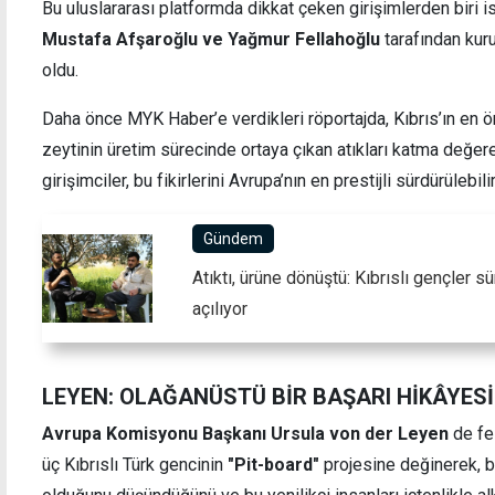
Bu uluslararası platformda dikkat çeken girişimlerden biri 
Mustafa Afşaroğlu ve Yağmur Fellahoğlu
tarafından kuru
oldu.
Daha önce MYK Haber’e verdikleri röportajda, Kıbrıs’ın en ön
zeytinin üretim sürecinde ortaya çıkan atıkları katma değe
girişimciler, bu fikirlerini Avrupa’nın en prestijli sürdürülebili
Gündem
Atıktı, ürüne dönüştü: Kıbrıslı gençler s
açılıyor
LEYEN: OLAĞANÜSTÜ BİR BAŞARI HİKÂYESİ
Avrupa Komisyonu Başkanı Ursula von der Leyen
de fes
üç Kıbrıslı Türk gencinin
"Pit-board"
projesine değinerek, b