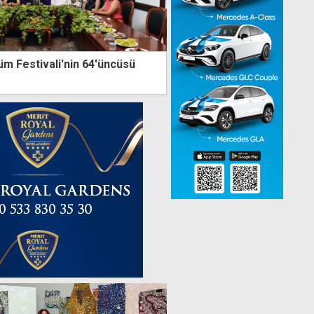
 Festivali'nin 64'üncüsü