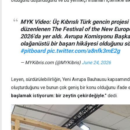
olduğunu düşündüğünü ve bu yenilikçi insanları içtenlikle al
MYK Video: Üç Kıbrıslı Türk gencin projesi 
düzenlenen The Festival of the New Euro
2026’da yer aldı. Avrupa Komisyonu Başkan
olağanüstü bir başarı hikâyesi olduğunu sö
#pitboard
pic.twitter.com/a8nfk3mE2g
— MYKibris.com (@MYKibris)
June 24, 2026
Leyen, sürdürülebilirliğin, Yeni Avrupa Bauhausu kapsamında
oluşturduğunu ve bunun çok geniş bir konu olduğunu ifade 
başlamak istiyorum: bir zeytin çekirdeğiyle."
dedi.