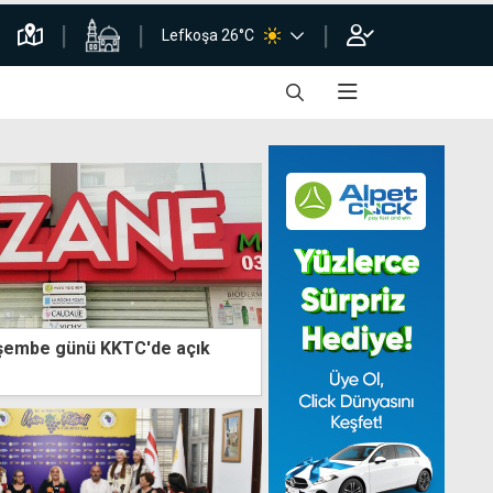
Lefkoşa 26°C
şembe günü KKTC'de açık