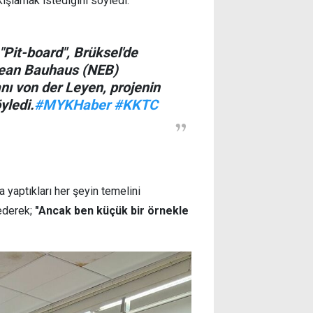
kışlamak istediğini söyledi.
"Pit-board", Brüksel'de
pean Bauhaus (NEB)
ı von der Leyen, projenin
yledi.
#MYKHaber
#KKTC
 yaptıkları her şeyin temelini
ederek;
"Ancak ben küçük bir örnekle