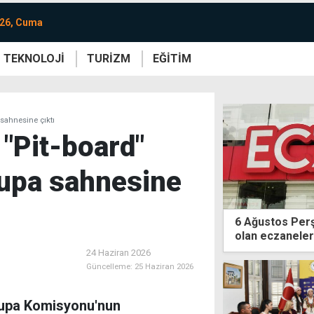
026, Cuma
TEKNOLOJİ
TURİZM
EĞİTİM
re
Yaşam
Sanat
Etkinlik
 sahnesine çıktı
 "Pit-board"
rupa sahnesine
6 Ağustos Per
olan eczaneler
24 Haziran 2026
Güncelleme:
25 Haziran 2026
vrupa Komisyonu'nun