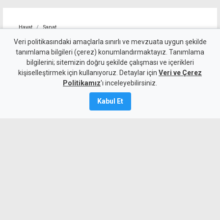
Hayat
Sanat
Kıbrıslı Türk sanatçı Gönül
Veri politikasındaki amaçlarla sınırlı ve mevzuata uygun şekilde
tanımlama bilgileri (çerez) konumlandırmaktayız. Tanımlama
Kaplan'a İngiltere'de halk
bilgilerini; sitemizin doğru şekilde çalışması ve içerikleri
kişiselleştirmek için kullanıyoruz. Detaylar için
ödülü
Veri ve Çerez
Politikamız
'ı inceleyebilirsiniz.
7 Ağustos 2026
Kabul Et
Güncelleme:
8 Ağustos
2026
A
A
Kıbrıslı Türk sanatçı Gönül Kaplan,
Londra'nın Bexley kentinde düzenlenen
sergide Big Ben tablosuyla ziyaretçilerin
oylarıyla belirlenen 2026 Halkın Seçimi
Ödülünün sahibi oldu.