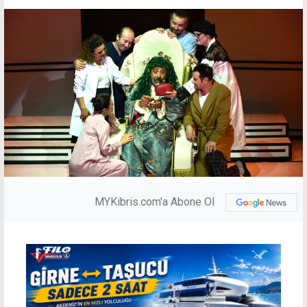
MYKibris.com'a Abone Ol