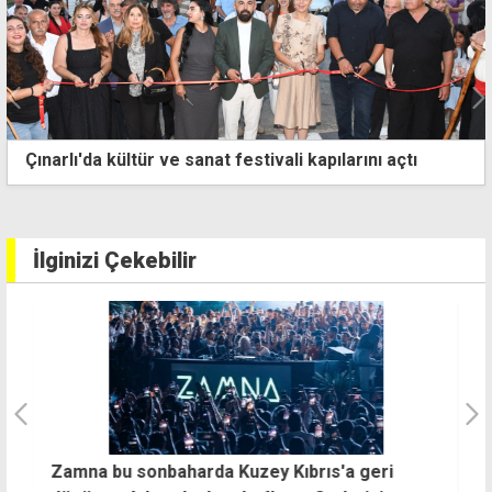
Farklı ülkelerden izciler Erenköy'de buluştu
İlginizi Çekebilir
Zamna bu sonbaharda Kuzey Kıbrıs'a geri
"