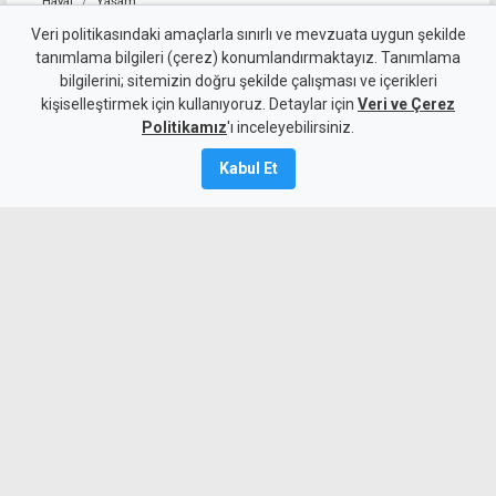
Hayat
Yaşam
TRT'de Kıbrıs Türk opera ve
Veri politikasındaki amaçlarla sınırlı ve mevzuata uygun şekilde
tanımlama bilgileri (çerez) konumlandırmaktayız. Tanımlama
balesi konuşulacak
bilgilerini; sitemizin doğru şekilde çalışması ve içerikleri
kişiselleştirmek için kullanıyoruz. Detaylar için
Veri ve Çerez
10 Ağustos 2026
Politikamız
'ı inceleyebilirsiniz.
A
A
Kabul Et
KKTC Devlet Opera ve Bale
Koordinasyon Merkezi Genel Sorumlusu
ve Genel Sanat Yönetmeni Tuğrul Enver
Töre, bugün TRT Türkiye’nin Sesi
Radyosu'nda yayınlanacak "Hayal Hayat
Sanat" programına konuk olacak.