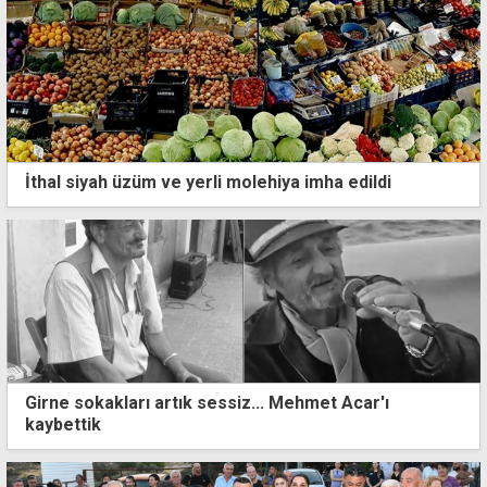
İthal siyah üzüm ve yerli molehiya imha edildi
Girne sokakları artık sessiz... Mehmet Acar'ı
kaybettik