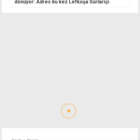
dönüyor: Adres bu kez Lefkoşa Surlariçi
b