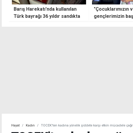
"Çocuklarımızın ve
Acapulco Resort,
gençlerimizin başarılarından
Harekatı'nın 52'nci
gurur duyuyoruz"
halkıyla kutluyor
Hayat
Kadın
TOCEK'ten kadına yönelik şiddete karşı etkin mücadele çağr