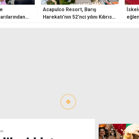
 Barış
İskele'de yaz tatili eğitici ve
Girne
 yılını Kıbrıs
eğlenceli atölyelerle geçiyor
bırak
ücre
ısı