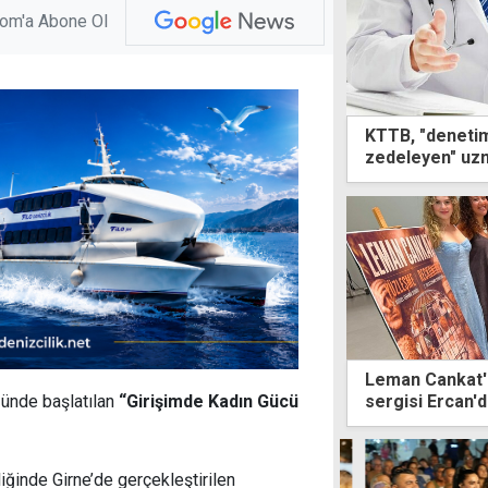
com'a Abone Ol
KTTB, "denetim
zedeleyen" uz
Leman Cankat'
sergisi Ercan'
ünde başlatılan
“Girişimde Kadın Gücü
iğinde Girne’de gerçekleştirilen