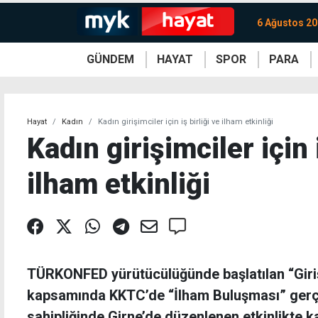
6 Ağustos 2
GÜNDEM
HAYAT
SPOR
PARA
KKTC
Magazin
KKTC
Ekonomi
Türkiye
Türkiye
Kripto
Sağlık
Güney
Avrupa
Döviz
Kadın
Dünya
Dünya
Borsa
Lezzetler
Çev
Hayat
Kadın
Kadın girişimciler için iş birliği ve ilham etkinliği
Kadın girişimciler için 
ilham etkinliği
TÜRKONFED yürütücülüğünde başlatılan “Giri
kapsamında KKTC’de “İlham Buluşması” gerçe
sahipliğinde Girne’de düzenlenen etkinlikte kadı