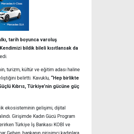
alkı, tarih boyunca varoluş
dimizi bildik bileli kısıtlansak da
edi.
in, turizm, kültür ve eğitim adası haline
iştiğini belirtti. Kavuklu,
“Hep birlikte
 Güçlü Kıbrıs, Türkiye’nin gücüne güç
lik ekosisteminin gelişimi, dijital
alındı. Girişimde Kadın Gücü Program
verirken Türkiye İş Bankası KOBİ ve
ar Geben, bankanın girişimci kadınlara