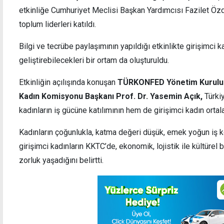
etkinliğe Cumhuriyet Meclisi Başkan Yardımcısı Fazilet Özde
toplum liderleri katıldı.
Bilgi ve tecrübe paylaşımının yapıldığı etkinlikte girişimci kad
geliştirebilecekleri bir ortam da oluşturuldu.
Emekli Başsavcı Aşkan İlgen yaşamını yitirdi
Akden
Macke
Etkinliğin açılışında konuşan
TÜRKONFED Yönetim Kurulu B
Kadın Komisyonu Başkanı Prof. Dr. Yasemin Açık,
Türki
kadınların iş gücüne katılımının hem de girişimci kadın ort
Kadınların çoğunlukla, katma değeri düşük, emek yoğun iş ko
girişimci kadınların KKTC’de, ekonomik, lojistik ile kültürel
zorluk yaşadığını belirtti.