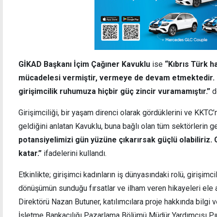
GİKAD Başkanı İçim Çağıner Kavuklu
ise
“Kıbrıs Türk h
mücadelesi vermiştir, vermeye de devam etmektedir. Ken
girişimcilik ruhumuza hiçbir güç zincir vuramamıştır.”
d
Girişimciliği, bir yaşam direnci olarak gördüklerini ve KKTC’n
geldiğini anlatan Kavuklu, buna bağlı olan tüm sektörlerin gel
potansiyelimizi gün yüzüne çıkarırsak güçlü olabiliriz.
katar.”
ifadelerini kullandı.
Etkinlikte; girişimci kadınların iş dünyasındaki rolü, girişimci
dönüşümün sunduğu fırsatlar ve ilham veren hikayeleri ele 
Direktörü Nazan Butuner, katılımcılara proje hakkında bilgi 
İşletme Bankacılığı Pazarlama Bölümü Müdür Yardımcısı Pın