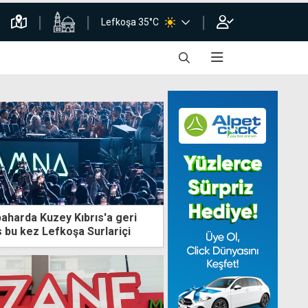
Lefkoşa 35°C
harda Kuzey Kıbrıs'a geri
 bu kez Lefkoşa Surlariçi