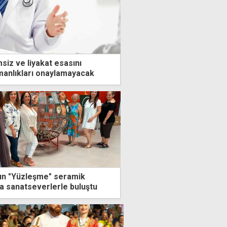
siz ve liyakat esasını
manlıkları onaylamayacak
ın "Yüzleşme" seramik
da sanatseverlerle buluştu