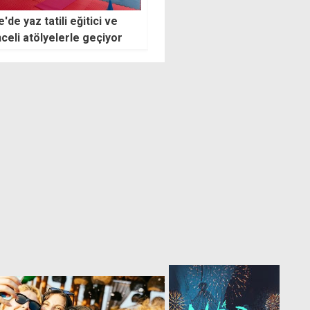
'de sokağa eski eşya
NorthernLand'dan Londra'da
an kişiye yarım asgari
Kıbrıs Türk kültürüne güçlü
t ceza
destek