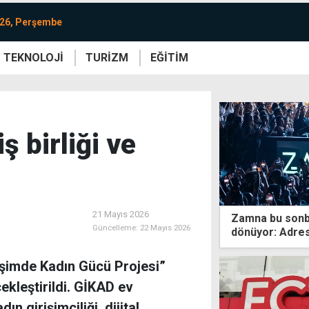
026, Perşembe
TEKNOLOJİ
TURİZM
EĞİTİM
re
Yaşam
Sanat
Etkinlik
iş birliği ve
21 Mayıs 2026
Zamna bu sonba
Güncelleme:
22 Mayıs 2026
dönüyor: Adres
şimde Kadın Gücü Projesi”
kleştirildi. GİKAD ev
n girişimciliği, dijital