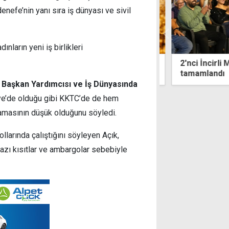
nefe’nin yanı sıra iş dünyası ve sivil
ınların yeni iş birlikleri
iz'in ritmi gündüz gece Pera
2'nci İncirli M
nzie'de yaşanıyor
tamamlandı
aşkan Yardımcısı ve İş Dünyasında
ye’de olduğu gibi KKTC’de de hem
alamasının düşük olduğunu söyledi.
llarında çalıştığını söyleyen Açık,
 bazı kısıtlar ve ambargolar sebebiyle