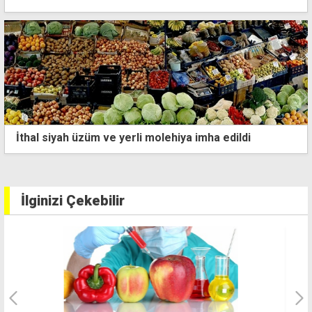
lehiya imha edildi
Barış Harekatı'nda kullanıla
sandıkta
İlginizi Çekebilir