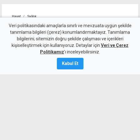
Hayat
Sağlık
9 Ağustos Pazar günü
Veri politikasındaki amaçlarla sınırlı ve mevzuata uygun şekilde
tanımlama bilgileri (çerez) konumlandırmaktayız. Tanımlama
KKTC'de açık olan eczaneler
bilgilerini; sitemizin doğru şekilde çalışması ve içerikleri
kişiselleştirmek için kullanıyoruz. Detaylar için
Veri ve Çerez
9 Ağustos 2026
Politikamız
'ı inceleyebilirsiniz.
Güncelleme:
9 Ağustos
2026
Kabul Et
A
A
MYKibris.com'dan bölgenizdeki nöbetçi
eczanelere anında ulaşabilir ve size en
yakın eczaneyi öğrenebilirsiniz. İşte 9
Ağustos Pazar günü KKTC'de açık olan
eczaneler...