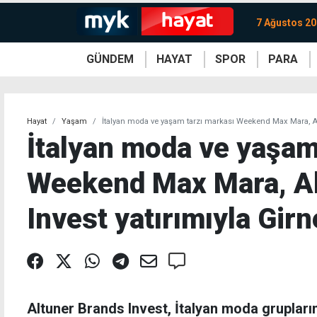
7 Ağustos 2
GÜNDEM
HAYAT
SPOR
PARA
KKTC
Magazin
KKTC
Ekonomi
Türkiye
Türkiye
Kripto
Sağlık
Güney
Avrupa
Döviz
Kadın
Dünya
Dünya
Borsa
Lezzetler
Çev
Hayat
Yaşam
İtalyan moda ve yaşam tarzı markası Weekend Max Mara, Alt
İtalyan moda ve yaşam
Weekend Max Mara, Al
Invest yatırımıyla Girn
Altuner Brands Invest, İtalyan moda grupla