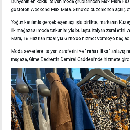
Dünyanın en köklü İtalyan moda gruplarından Max Mara Fas
gösteren Weekend Max Mara, Girne'de düzenlenen açılış etkin
Yoğun katılımla gerçekleşen açılışla birlikte, markanın Kuz
Otello Çoksesli Korosu, Floransa'dan gümüş
Beyarm
madalya ile döndü
başlad
ilk mağazası moda tutkunlarıyla buluştu. İtalyan zarafetini
Mara, 18 Haziran itibarıyla Girne'de hizmet vermeye başladı
Moda severlere İtalyan zarafetini ve
"rahat lüks"
anlayışı
mağaza, Girne Bedrettin Demirel Caddesi'nde hizmete girdi