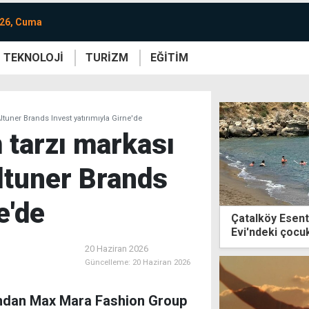
026, Cuma
TEKNOLOJİ
TURİZM
EĞİTİM
re
Yaşam
Sanat
Etkinlik
uner Brands Invest yatırımıyla Girne'de
 tarzı markası
tuner Brands
e'de
Çatalköy Esent
Evi'ndeki çocukl
20 Haziran 2026
Güncelleme:
20 Haziran 2026
rından Max Mara Fashion Group