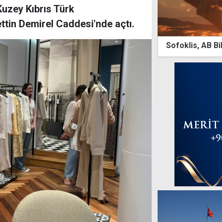
uzey Kıbrıs Türk
ttin Demirel Caddesi'nde açtı.
Sofoklis, AB B