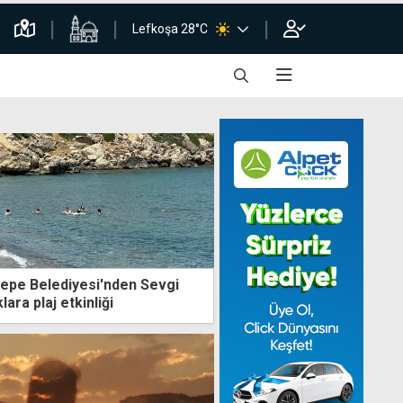
Lefkoşa 28°C
epe Belediyesi'nden Sevgi
ara plaj etkinliği