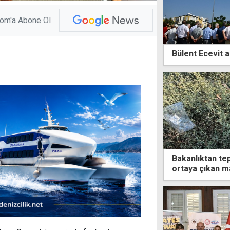
com'a Abone Ol
Bülent Ecevit a
Bakanlıktan tep
ortaya çıkan m