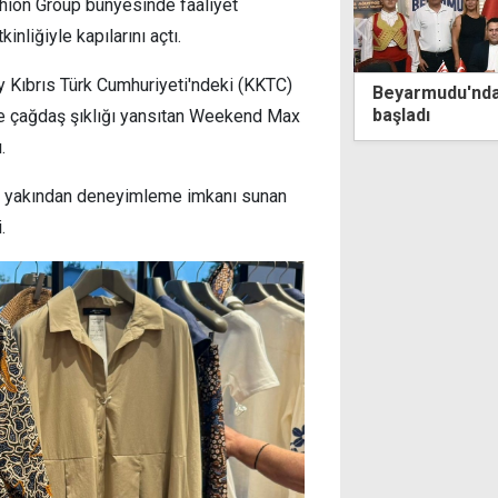
hion Group bünyesinde faaliyet
liğiyle kapılarını açtı.
ey Kıbrıs Türk Cumhuriyeti'ndeki (KKTC)
udu'nda iki festival için geri sayım
"Asıl mesele do
ı
en iyi sağlık hi
 ve çağdaş şıklığı yansıtan Weekend Max
.
nı yakından deneyimleme imkanı sunan
.