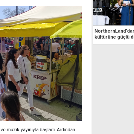
Mormenekşe'deki geleneksel ev ve tarihi
yel değirmenindeki çalışmalar tamamlandı
 ve müzik yayınıyla başladı. Ardından