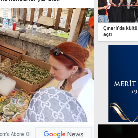
Çınarlı'da kültü
açtı
com'a Abone Ol