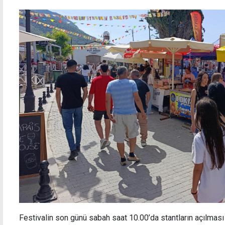
 plajı
NorthernLand'dan Londra'da Kıbrıs Türk
kültürüne güçlü destek
Festivalin son günü sabah saat 10.00’da stantların açılması