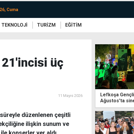
026, Cuma
TEKNOLOJİ
TURİZM
EĞİTİM
re
Yaşam
Sanat
Etkinlik
 21'incisi üç
Lefkoşa Gençlik
11 Mayıs 2026
Ağustos'ta si
n süreyle düzenlenen çeşitli
ekçiliğine ilişkin sunum ve
 ile konserler yer aldı.