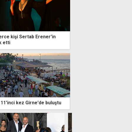
erce kişi Sertab Erener'in
k etti
11'inci kez Girne'de buluştu