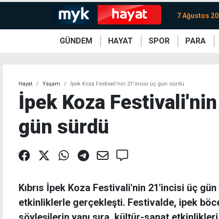
7 Ağustos 2
GÜNDEM
HAYAT
SPOR
PARA
KKTC
Magazin
KKTC
Ekonomi
Türkiye
Türkiye
Kripto
Sağlık
Güney
Avrupa
Döviz
Kadın
Dünya
Dünya
Borsa
Lezzetler
Çev
Hayat
Yaşam
İpek Koza Festivali'nin 21'incisi üç gün sürdü
İpek Koza Festivali'nin
gün sürdü
Kıbrıs İpek Koza Festivali'nin 21'incisi üç gü
etkinliklerle gerçekleşti. Festivalde, ipek böc
söyleşilerin yanı sıra, kültür-sanat etkinlikleri