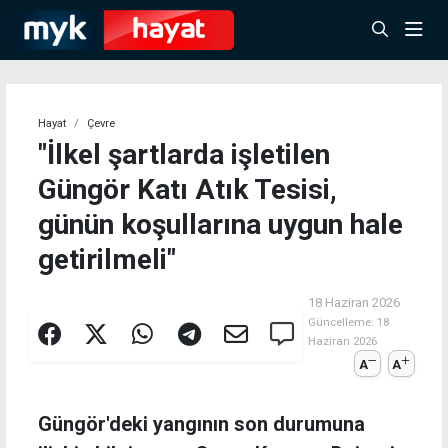
Hayat
Çevre
"İlkel şartlarda işletilen
Güngör Katı Atık Tesisi,
günün koşullarına uygun hale
getirilmeli"
18 Haziran 2026
Güncelleme:
18
Haziran 2026
A
A
Güngör'deki yangının son durumuna