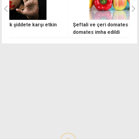
Şeftali ve çeri domates iade, salatalık ve
A
domates imha edildi