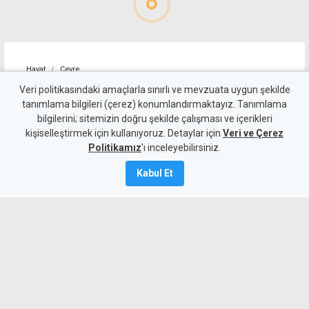
Hayat
Çevre
Bakanlıktan tepki: Temizlik
Veri politikasındaki amaçlarla sınırlı ve mevzuata uygun şekilde
tanımlama bilgileri (çerez) konumlandırmaktayız. Tanımlama
çalışmalarında ortaya çıkan
bilgilerini; sitemizin doğru şekilde çalışması ve içerikleri
kişiselleştirmek için kullanıyoruz. Detaylar için
manzara utandırıyor
Veri ve Çerez
Politikamız
'ı inceleyebilirsiniz.
5 Ağustos 2026
Kabul Et
Güncelleme:
5 Ağustos
2026
A
A
Bakanlıktan, 5 bölgede aralıksız
sürdürülen sahil temizlik çalışmalarına
rağmen kirliliğin devam etmesi üzerine