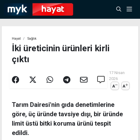
Hayat
Sağlık
İki üreticinin ürünleri kirli
çıktı
17 Nisan
2026
A
A
Tarım Dairesi'nin gıda denetimlerine
göre, üç üründe tavsiye dışı, bir üründe
limit üstü bitki koruma ürünü tespit
edildi.