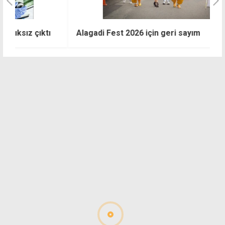
T
Alagadi Fest 2026 için geri sayım
h