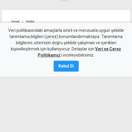
Hayat
Sağlık
9 Ağustos Pazar günü
Veri politikasındaki amaçlarla sınırlı ve mevzuata uygun şekilde
tanımlama bilgileri (çerez) konumlandırmaktayız. Tanımlama
KKTC'de açık olan eczaneler
bilgilerini; sitemizin doğru şekilde çalışması ve içerikleri
kişiselleştirmek için kullanıyoruz. Detaylar için
Veri ve Çerez
9 Ağustos 2026
Politikamız
'ı inceleyebilirsiniz.
Güncelleme:
9 Ağustos
2026
Kabul Et
A
A
MYKibris.com'dan bölgenizdeki nöbetçi
eczanelere anında ulaşabilir ve size en
yakın eczaneyi öğrenebilirsiniz. İşte 9
Ağustos Pazar günü KKTC'de açık olan
eczaneler...