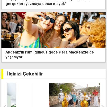
gerçekleri yazmaya cesareti yok"
kenzie'de
Şener Şen'in efsane oyunu "Zengin Mutfa
KKTC'de sahnelenecek
İlginizi Çekebilir