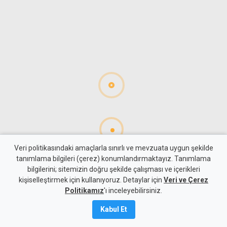
Veri politikasındaki amaçlarla sınırlı ve mevzuata uygun şekilde
tanımlama bilgileri (çerez) konumlandırmaktayız. Tanımlama
bilgilerini; sitemizin doğru şekilde çalışması ve içerikleri
Hayat
Sağlık
kişiselleştirmek için kullanıyoruz. Detaylar için
Veri ve Çerez
6 Ağustos Perşembe günü
Politikamız
'ı inceleyebilirsiniz.
KKTC'de açık olan eczaneler
Kabul Et