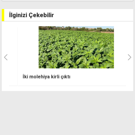
İlginizi Çekebilir
A
İki molehiya kirli çıktı
t