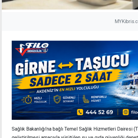
MYKibris.
Sağlık Bakanlığı’na bağlı Temel Sağlık Hizmetleri Dairesi (
geliştirilmesi amacıyla yürütülen su ve gıda güvenliği denet