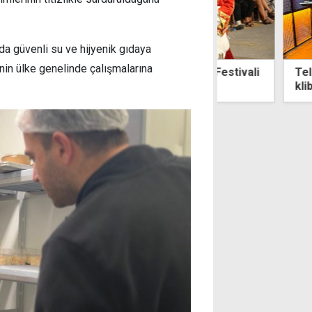
a güvenli su ve hijyenik gıdaya
nin ülke genelinde çalışmalarına
İncirli Mağara Kültür ve Sanat Festivali
Telsim FreeZon
landı
klibi yayımlandı