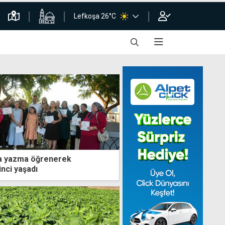
Lefkoşa 26°C
a yazma öğrenerek
nci yaşadı