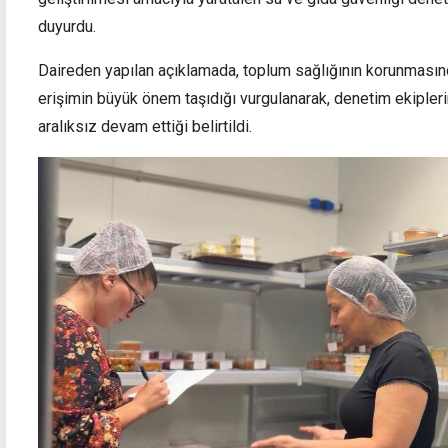
duyurdu.
Daireden yapılan açıklamada, toplum sağlığının korunmasınd
erişimin büyük önem taşıdığı vurgulanarak, denetim ekipleri
Lefkoşa Gençlik Günleri başladı: 4
2'nci 
Ağustos'ta sinema gecesi
tamam
aralıksız devam ettiği belirtildi.