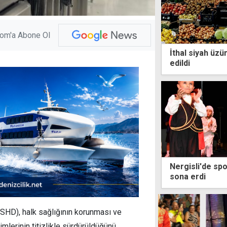
com'a Abone Ol
İthal siyah üzü
edildi
Nergisli'de sp
sona erdi
TSHD), halk sağlığının korunması ve
imlerinin titizlikle sürdürüldüğünü