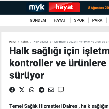
8 Ağustos 20
GÜNDEM
HAYAT
SPOR
PARA
KKTC
Magazin
KKTC
Ekonomi
Türkiye
Türkiye
Kripto
Sağlık
Güney
Avrupa
Döviz
Kadın
Dünya
Dünya
Borsa
Lezzetler
Çev
Hayat
Sağlık
Halk sağlığı için işletmelere düzenli kontroller ve ürünlere a
Halk sağlığı için işlet
kontroller ve ürünlere 
sürüyor
Temel Sağlık Hizmetleri Dairesi, halk sağlığın