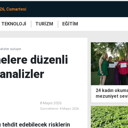
26, Cumartesi
TEKNOLOJİ
TURİZM
EĞİTİM
re
Yaşam
Sanat
Etkinlik
nalizler sürüyor
melere düzenli
analizler
24 kadın okum
mezuniyet sevi
8 Mayıs 2026
Güncelleme:
8 Mayıs 2026
ı tehdit edebilecek risklerin