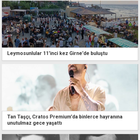
Leymosunlular 11'inci kez Girne'de buluştu
Tan Taşçı, Cratos Premium'da binlerce hayranına
unutulmaz gece yaşattı