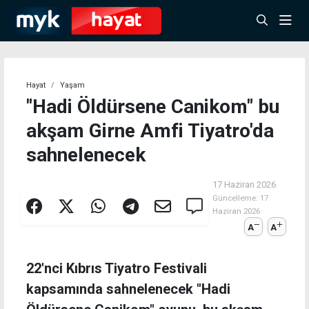
Hayat
Yaşam
"Hadi Öldürsene Canikom" bu
akşam Girne Amfi Tiyatro'da
sahnelenecek
17 Haziran 2026
Güncelleme:
17
Haziran 2026
A
A
22'nci Kıbrıs Tiyatro Festivali
kapsamında sahnelenecek "Hadi