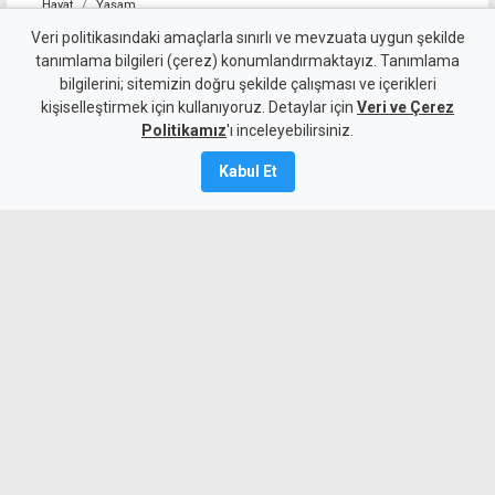
Hayat
Yaşam
Alagadi Fest 2026 binleri
Veri politikasındaki amaçlarla sınırlı ve mevzuata uygun şekilde
tanımlama bilgileri (çerez) konumlandırmaktayız. Tanımlama
buluşturdu
bilgilerini; sitemizin doğru şekilde çalışması ve içerikleri
kişiselleştirmek için kullanıyoruz. Detaylar için
Veri ve Çerez
9 Ağustos 2026
Politikamız
'ı inceleyebilirsiniz.
A
A
Kabul Et
Alagadi Fest 2026’da iki gecede iki
büyük konserin ardından final gecesi 44
yıllık gelenek yaşatılacak. İlk gece İrem
Derici, ikinci gece ise Melek Mosso
binlerce kişiyi coşturdu.