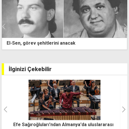
El-Sen, görev şehitlerini anacak
İlginizi Çekebilir
ı
"
Alagadi Fest 2026 binleri buluşturdu