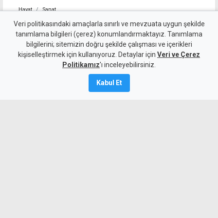
Hayat
Sanat
Kıbrıslı Türk Malyalızade'nin
Veri politikasındaki amaçlarla sınırlı ve mevzuata uygun şekilde
tanımlama bilgileri (çerez) konumlandırmaktayız. Tanımlama
eserleri Hollanda'da "En İyi
bilgilerini; sitemizin doğru şekilde çalışması ve içerikleri
kişiselleştirmek için kullanıyoruz. Detaylar için
Mezunlar 2026" sergisine
Veri ve Çerez
Politikamız
'ı inceleyebilirsiniz.
seçildi
Kabul Et
5 Ağustos 2026
Güncelleme:
5 Ağustos
2026
A
A
Kıbrıslı Türk Havva Malyalızade’nin
kadınların kuşaklar boyu taşıdığı hafıza,
göç ve yerinden edilme temalarını
işleyen eserleri, Hollanda’daki Galerie
Ron Mandos’un “En İyi Mezunlar 2026”