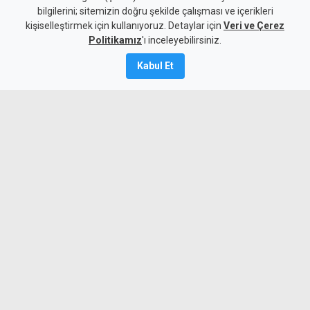
bilgilerini; sitemizin doğru şekilde çalışması ve içerikleri
Hayat
Yaşam
kişiselleştirmek için kullanıyoruz. Detaylar için
Veri ve Çerez
Cansever tedavi gördüğü
Politikamız
'ı inceleyebilirsiniz.
hastanede hayatını kaybetti
Kabul Et
8 Ağustos 2026
A
A
Bir süredir lösemi tedavisi gören
arabesk müziğin sevilen sanatçılarından
Cansever, 59 yaşında yaşamını yitirdi.