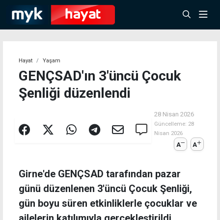
Hayat
Yaşam
GENÇSAD'ın 3'üncü Çocuk
Şenliği düzenlendi
28 Nisan 2026
Güncelleme:
28
Nisan 2026
A
A
Girne'de GENÇSAD tarafından pazar
günü düzenlenen 3'üncü Çocuk Şenliği,
gün boyu süren etkinliklerle çocuklar ve
ailelerin katılımıyla gerçekleştirildi.