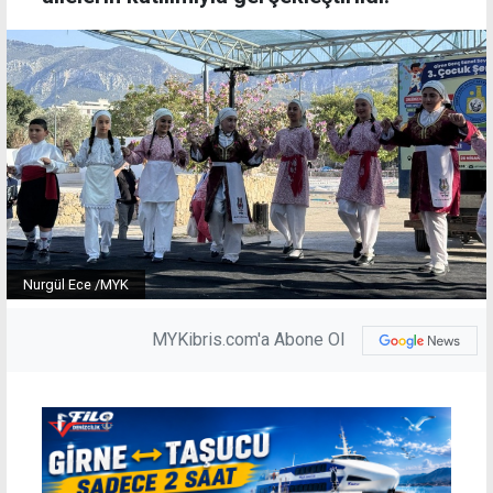
Nurgül Ece /MYK
MYKibris.com'a Abone Ol