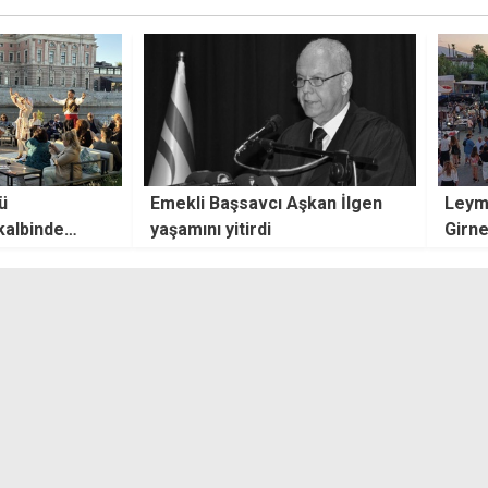
Aşkan İlgen
Leymosunlular 11'inci kez
Usta
Girne'de buluştu
hayat