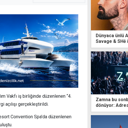
Dünyaca ünlü A
Savage & SHē 
dım Vakfı iş birliğinde düzenlenen “4.
Zamna bu sonba
 açılışı gerçekleştirildi.
dönüyor: Adres
esort Convention Spa’da düzenlenen
uluştu.