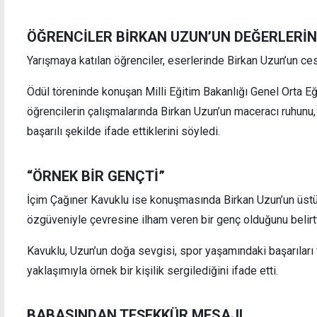
ÖĞRENCİLER BİRKAN UZUN’UN DEĞERLERİN
Yarışmaya katılan öğrenciler, eserlerinde Birkan Uzun’un ces
Tatlısu Belediyesi'nden çocuklara akıl ve
Alaga
Ödül töreninde konuşan Milli Eğitim Bakanlığı Genel Orta Eğ
zeka oyunları kursu
öğrencilerin çalışmalarında Birkan Uzun’un maceracı ruhunu, k
başarılı şekilde ifade ettiklerini söyledi.
“ÖRNEK BİR GENÇTİ”
İçim Çağıner Kavuklu ise konuşmasında Birkan Uzun’un üstün
özgüveniyle çevresine ilham veren bir genç olduğunu belirtt
Kavuklu, Uzun’un doğa sevgisi, spor yaşamındaki başarıları v
yaklaşımıyla örnek bir kişilik sergilediğini ifade etti.
BABASINDAN TEŞEKKÜR MESAJI