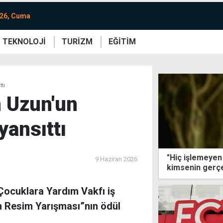
026, Cuma
TEKNOLOJİ
TURİZM
EĞİTİM
re
Yaşam
Sanat
Etkinlik
tı
n Uzun'un
yansıttı
"Hiç işlemeyen 
9 Haziran 2026
kimsenin gerçe
 Çocuklara Yardım Vakfı iş
n Resim Yarışması”nın ödül