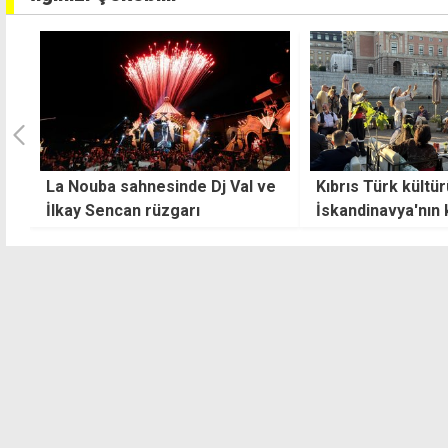
e
Kıbrıs Türk kültürü
Emekli Başsavcı 
İskandinavya'nın kalbinde
yaşamını yitirdi
tanıtıldı