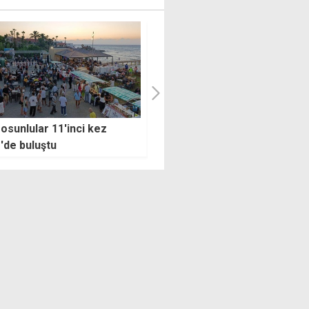
 oyuncu Can Kolukısa
Çınarlı'da kültür ve sanat
ını kaybetti
festivali kapılarını açtı