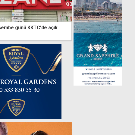
şembe günü KKTC'de açık