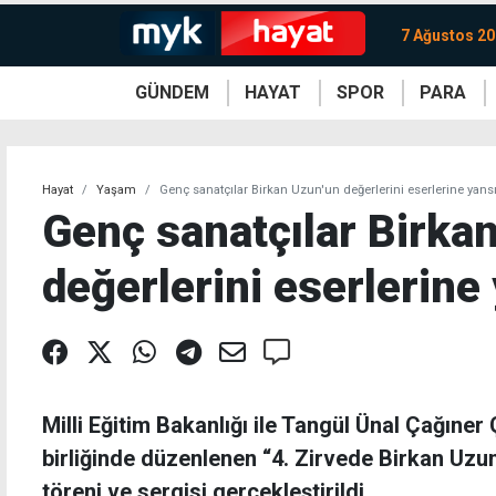
7 Ağustos 2
GÜNDEM
HAYAT
SPOR
PARA
KKTC
Magazin
KKTC
Ekonomi
Türkiye
Türkiye
Kripto
Sağlık
Güney
Avrupa
Döviz
Kadın
Dünya
Dünya
Borsa
Lezzetler
Çev
Hayat
Yaşam
Genç sanatçılar Birkan Uzun'un değerlerini eserlerine yansıt
Genç sanatçılar Birka
değerlerini eserlerine 
Milli Eğitim Bakanlığı ile Tangül Ünal Çağıner
birliğinde düzenlenen “4. Zirvede Birkan Uzu
töreni ve sergisi gerçekleştirildi.