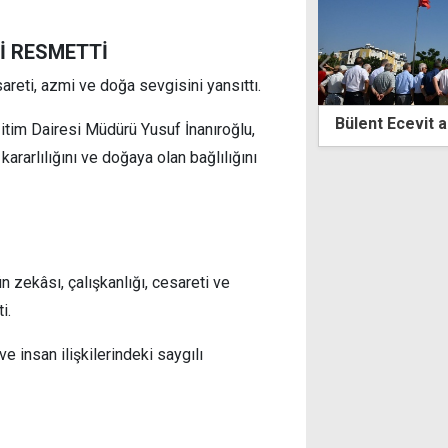
İ RESMETTİ
areti, azmi ve doğa sevgisini yansıttı.
di Fest 7 Ağustos'ta başlıyor
Bülent Ecevit a
itim Dairesi Müdürü Yusuf İnanıroğlu,
ararlılığını ve doğaya olan bağlılığını
 zekâsı, çalışkanlığı, cesareti ve
i.
e insan ilişkilerindeki saygılı