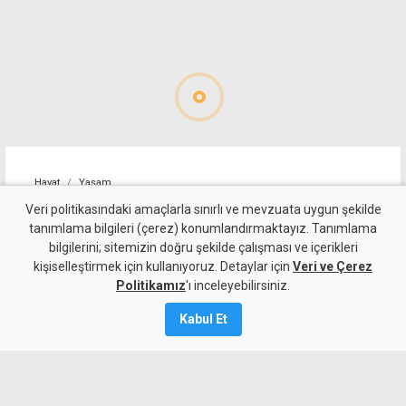
Hayat
Yaşam
Cansever tedavi gördüğü
Veri politikasındaki amaçlarla sınırlı ve mevzuata uygun şekilde
tanımlama bilgileri (çerez) konumlandırmaktayız. Tanımlama
hastanede hayatını kaybetti
bilgilerini; sitemizin doğru şekilde çalışması ve içerikleri
kişiselleştirmek için kullanıyoruz. Detaylar için
Veri ve Çerez
8 Ağustos 2026
Politikamız
'ı inceleyebilirsiniz.
A
A
Kabul Et
Bir süredir lösemi tedavisi gören
arabesk müziğin sevilen sanatçılarından