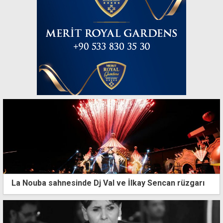
La Nouba sahnesinde Dj Val ve İlkay Sencan rüzgarı