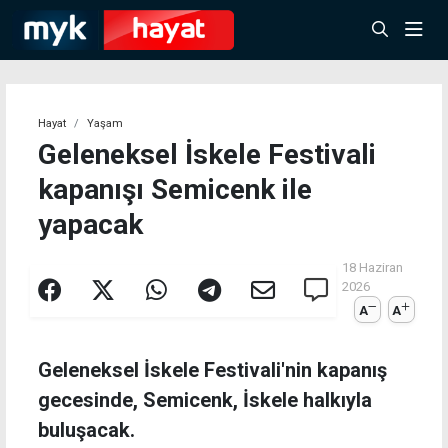
Hayat
Yaşam
Geleneksel İskele Festivali
kapanışı Semicenk ile
yapacak
18 Haziran
2026
A
A
Geleneksel İskele Festivali'nin kapanış
gecesinde, Semicenk, İskele halkıyla
buluşacak.