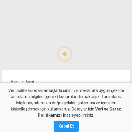
Hayat
Sanat
Kıbrıslı Türk sanatçı Gönül
Veri politikasındaki amaçlarla sınırlı ve mevzuata uygun şekilde
tanımlama bilgileri (çerez) konumlandırmaktayız. Tanımlama
Kaplan'a İngiltere'de halk
bilgilerini; sitemizin doğru şekilde çalışması ve içerikleri
kişiselleştirmek için kullanıyoruz. Detaylar için
ödülü
Veri ve Çerez
Politikamız
'ı inceleyebilirsiniz.
7 Ağustos 2026
Kabul Et
Güncelleme:
8 Ağustos