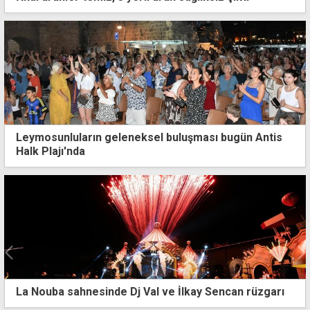
Leymosunluların geleneksel buluşması bugün Antis
Halk Plajı'nda
garı
Salamis'te binlerce kişi Sertab Erener'in şarkıla
eşlik etti