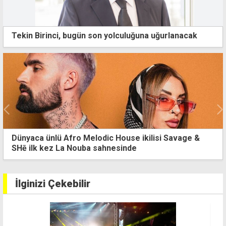
Tekin Birinci, bugün son yolculuğuna uğurlanacak
age &
Esenköy'de çevre etkinliği: Halk plajı temizle
İlginizi Çekebilir