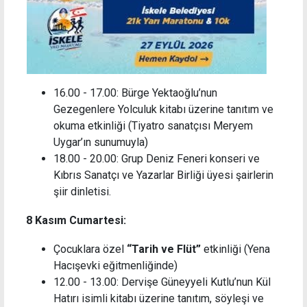
16.00 - 17.00: Bürge Yektaoğlu’nun
Gezegenlere Yolculuk kitabı üzerine tanıtım ve
okuma etkinliği (Tiyatro sanatçısı Meryem
Uygar’ın sunumuyla)
18.00 - 20.00: Grup Deniz Feneri konseri ve
Kıbrıs Sanatçı ve Yazarlar Birliği üyesi şairlerin
şiir dinletisi.
8 Kasım Cumartesi:
Çocuklara özel
“Tarih ve Flüt”
etkinliği (Yena
Hacışevki eğitmenliğinde)
12.00 - 13.00: Dervişe Güneyyeli Kutlu’nun Kül
Hatırı isimli kitabı üzerine tanıtım, söyleşi ve