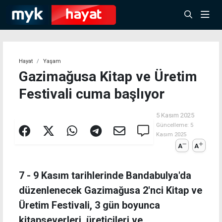
Hayat
Yaşam
Gazimağusa Kitap ve Üretim
Festivali cuma başlıyor
5 Kasım 2025
Güncelleme:
5
Kasım 2025
A
A
7 - 9 Kasım tarihlerinde Bandabulya'da
düzenlenecek Gazimağusa 2'nci Kitap ve
Üretim Festivali, 3 gün boyunca
kitapseverleri, üreticileri ve