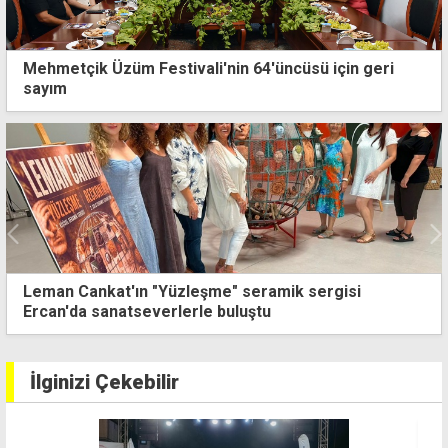
Mehmetçik Üzüm Festivali'nin 64'üncüsü için geri
sayım
Dünya Tabipler Birliği Başkanı Kitulu'dan ortak
mücadele çağrısı
İlginizi Çekebilir