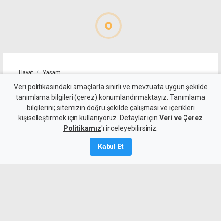
Hayat
Yaşam
Farklı ülkelerden izciler
Veri politikasındaki amaçlarla sınırlı ve mevzuata uygun şekilde
tanımlama bilgileri (çerez) konumlandırmaktayız. Tanımlama
Erenköy'de buluştu
bilgilerini; sitemizin doğru şekilde çalışması ve içerikleri
kişiselleştirmek için kullanıyoruz. Detaylar için
Veri ve Çerez
9 Ağustos 2026
Politikamız
'ı inceleyebilirsiniz.
Güncelleme:
9 Ağustos
2026
Kabul Et
A
A
Türkiye, Kerkük, Gürcistan ve
Kosova’nın da aralarında bulunduğu
ülkelerden gençler, Erenköy’de izcilik,