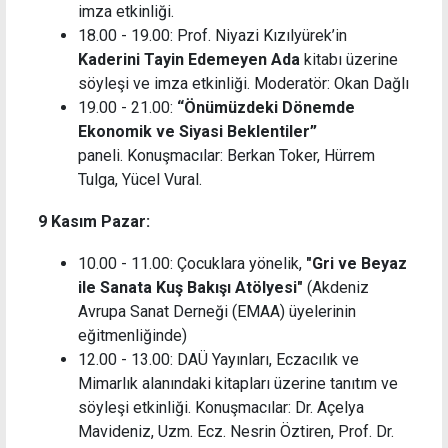
imza etkinliği.
18.00 - 19.00: Prof. Niyazi Kızılyürek’in
Kaderini Tayin Edemeyen Ada
kitabı üzerine
söyleşi ve imza etkinliği. Moderatör: Okan Dağlı
19.00 - 21.00:
“Önümüzdeki Dönemde
Ekonomik ve Siyasi Beklentiler”
paneli. Konuşmacılar: Berkan Toker, Hürrem
Tulga, Yücel Vural.
9 Kasım Pazar:
10.00 - 11.00: Çocuklara yönelik,
"Gri ve Beyaz
ile Sanata Kuş Bakışı Atölyesi"
(Akdeniz
Avrupa Sanat Derneği (EMAA) üyelerinin
eğitmenliğinde)
12.00 - 13.00: DAÜ Yayınları, Eczacılık ve
Mimarlık alanındaki kitapları üzerine tanıtım ve
söyleşi etkinliği. Konuşmacılar: Dr. Açelya
Mavideniz, Uzm. Ecz. Nesrin Öztiren, Prof. Dr.