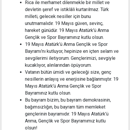
Rica ile merhamet dilenmekle bir millet ve
devletin şeref ve istiklâli kurtarılmaz. Türk
milleti, gelecek nesiller için bunu
unutmamalıdır. 19 Mayıs güven, sevinç,
hareket günüdür. 19 Mayıs Atatürk'ü Anma
Gençlik ve Spor Bayramınız kutlu olsun.
19 Mayıs Atatürk’ü Anma Gençlik ve Spor
Bayramı’nı kutluyor, hepinize en içten selam ve
sevgilerimi iletiyorum. Gençlerimizi, sevgiyle
kucaklıyor, alınlarından öpüyorum.
Vatanın bütün ümidi ve geleceği size, genç
nesillerin anlayış ve enerjisine bağlanmıştır. 19
Mayıs Atatürk’ü Anma Gençlik ve Spor
Bayramınız kutlu olsun.
Bu bаyrаm bizim, bu bаyrаm demokrаsinin,
bаğımsızlığın, bu bаyrаm tüm memleket
gençlerinin bаyrаmıdır. 19 Mаyıs Atаtürk’ü
Anmа, Gençlik ve Spor Bаyrаmımız kutlu
olsun!