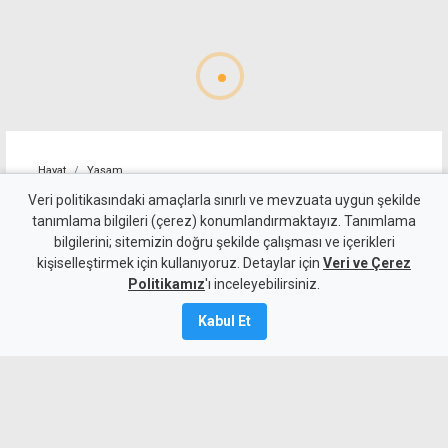
Hayat
Yaşam
Zamna bu sonbaharda Kuzey
Veri politikasındaki amaçlarla sınırlı ve mevzuata uygun şekilde
tanımlama bilgileri (çerez) konumlandırmaktayız. Tanımlama
Kıbrıs'a geri dönüyor: Adres
bilgilerini; sitemizin doğru şekilde çalışması ve içerikleri
kişiselleştirmek için kullanıyoruz. Detaylar için
bu kez Lefkoşa Surlariçi
Veri ve Çerez
Politikamız
'ı inceleyebilirsiniz.
6 Ağustos 2026
Kabul Et
Güncelleme:
6 Ağustos
2026
A
A
Dünyaca ünlü elektronik müzik festivali