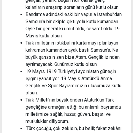
gençlik, yenilik. Bugün fikir olarak genç
kalanların araştırıp soranların günü kutlu olsun.
Bandırma adındaki eski bir vapurla İstanbul’dan
Samsun’a bir ekiple çıktı yola kutlu kumandan.
Öyle bir general ki umut oldu, cesaret oldu. 19
Mayıs kutlu olsun.
Türk milletinin istikbalini kurtarmayı planlayan
kahraman kumandan ayak bastı Samsun’a. Ne
büyük şanssın sen bize Atam. Gençlik izinden
ayrılmayacak. Günümüz kutlu olsun.
19 Mayıs 1919 Türkiye’yi aydınlatan güneşin
ışığını yansıtıyor. 19 Mayıs Atatürk’ü Anma
Gençlik ve Spor Bayramımızın ulusumuza kutlu
olsun.
Türk Milleti’nin büyük önderi Atatürk’ün Türk
gençliğine armağan ettiği bu anlamlı bayramda
milletimize sağlık, huzur, güven, başarı ve
mutluluklar diliyorum.
‘Türk çocuğu, çok zekisin, bu belli; fakat zekânı