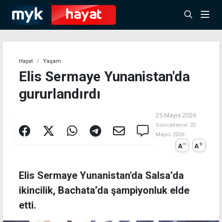
Hayat
Yaşam
Elis Sermaye Yunanistan'da
gururlandırdı
25 Mayıs 2026
Güncelleme:
25
Mayıs 2026
A
A
Elis Sermaye Yunanistan'da Salsa’da
ikincilik, Bachata’da şampiyonluk elde
etti.