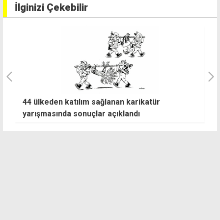
İlginizi Çekebilir
44 ülkeden katılım sağlanan karikatür
K
yarışmasında sonuçlar açıklandı
H
se