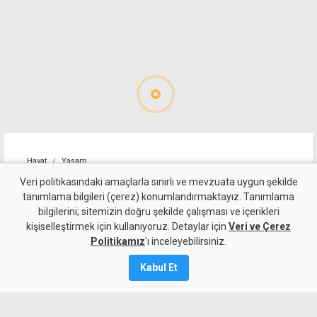
Hayat
Yaşam
Alagadi Fest'te ilk gece
Veri politikasındaki amaçlarla sınırlı ve mevzuata uygun şekilde
tanımlama bilgileri (çerez) konumlandırmaktayız. Tanımlama
kortej, dans ve ateş
bilgilerini; sitemizin doğru şekilde çalışması ve içerikleri
kişiselleştirmek için kullanıyoruz. Detaylar için
gösterileriyle başladı
Veri ve Çerez
Politikamız
'ı inceleyebilirsiniz.
7 Ağustos 2026
Kabul Et
Güncelleme:
8 Ağustos
2026
A
A