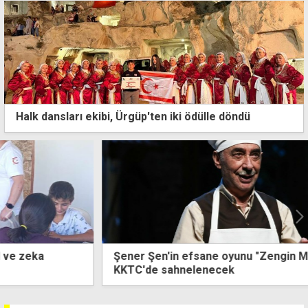
Halk dansları ekibi, Ürgüp'ten iki ödülle döndü
Şener Şen'in efsane oyunu "Zengin Mutfağı" ilk kez
KKTC'de sahnelenecek