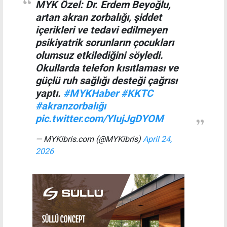
MYK Özel: Dr. Erdem Beyoğlu,
artan akran zorbalığı, şiddet
içerikleri ve tedavi edilmeyen
psikiyatrik sorunların çocukları
olumsuz etkilediğini söyledi.
Okullarda telefon kısıtlaması ve
güçlü ruh sağlığı desteği çağrısı
yaptı.
#MYKHaber
#KKTC
#akranzorbalığı
pic.twitter.com/YIujJgDYOM
— MYKibris.com (@MYKibris)
April 24,
2026