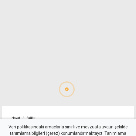
Hayat
Sağlık
6 Ağustos Perşembe günü
Veri politikasındaki amaçlarla sınırlı ve mevzuata uygun şekilde
tanımlama bilgileri (çerez) konumlandırmaktayız. Tanımlama