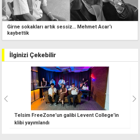
Girne sokakları artık sessiz... Mehmet Acar'ı
kaybettik
İlginizi Çekebilir
Telsim FreeZone'un galibi Levent College'in
"
klibi yayımlandı
b