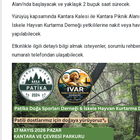
Alanı'nda başlayacak ve yaklaşık 2 buçuk saat sürecek.
Yürüyüş kapsamında Kantara Kalesi ile Kantara Piknik Alanı 
Tekin Birinci, bugün son yolculuğuna
44 ül
İskele Hayvan Kurtarma Derneği yetkililerine nakit veya hav
uğurlanacak
yarış
yapılabilecek.
Etkinlikle ilgili detaylı bilgi almak isteyenler, sorumlu reh
numaralı telefondan ulaşabilecek.