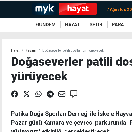
7 Ağustos 2
GÜNDEM
HAYAT
SPOR
PARA
KKTC
Magazin
KKTC
Ekonomi
Türkiye
Türkiye
Kripto
Sağlık
Güney
Avrupa
Döviz
Kadın
Dünya
Dünya
Borsa
Lezzetler
Çev
Hayat
Yaşam
Doğaseverler patili dostlar için yürüyecek
Doğaseverler patili dos
yürüyecek
Patika Doğa Sporları Derneği ile İskele Hayv
Pazar günü Kantara ve çevresi parkurunda "Pa
yürüyoruz" etkinliği gerçekleştirecek.