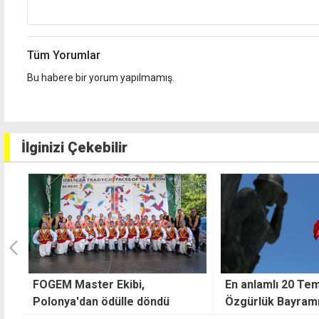
Tüm Yorumlar
Bu habere bir yorum yapılmamış.
İlginizi Çekebilir
En anlamlı 20 Temmuz Barış ve
Feza Aygın Sanıva
Özgürlük Bayramı mesajları
Ercan Havalimanı