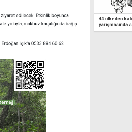
ziyaret edilecek. Etkinlik boyunca
keden katılım sağlanan karikatür
Lefkoşa Gençlik
ale yoluyla, makbuz karşılığında bağış
masında sonuçlar açıklandı
Ağustos'ta si
ber Erdoğan Işık'a 0533 884 60 62