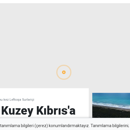
u kez Lefkoşa Surlariçi
Kuzey Kıbrıs'a
u kez Lefkoşa
 tanımlama bilgileri (çerez) konumlandırmaktayız. Tanımlama bilgilerini; s