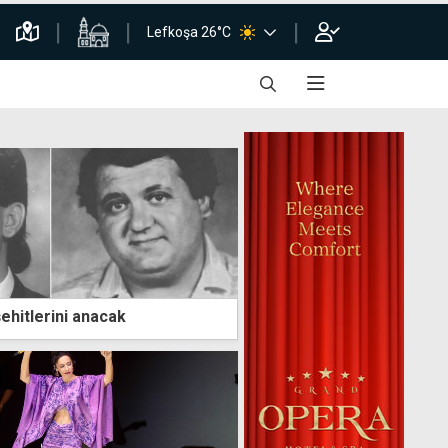
Lefkoşa 26°C
ehitlerini anacak