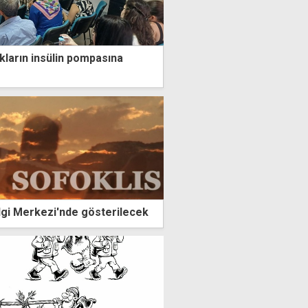
kların insülin pompasına
ilgi Merkezi'nde gösterilecek