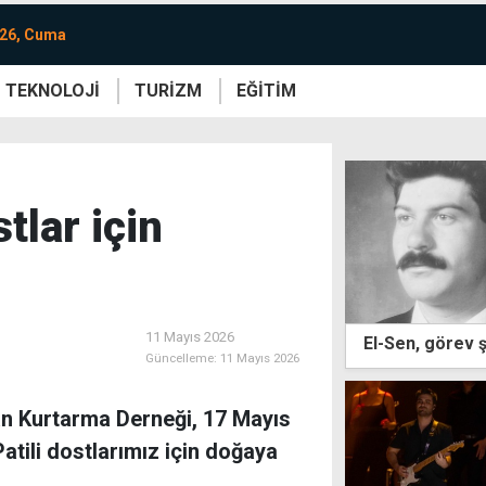
026, Cuma
TEKNOLOJİ
TURİZM
EĞİTİM
re
Yaşam
Sanat
Etkinlik
tlar için
11 Mayıs 2026
El-Sen, görev ş
Güncelleme:
11 Mayıs 2026
an Kurtarma Derneği, 17 Mayıs
tili dostlarımız için doğaya