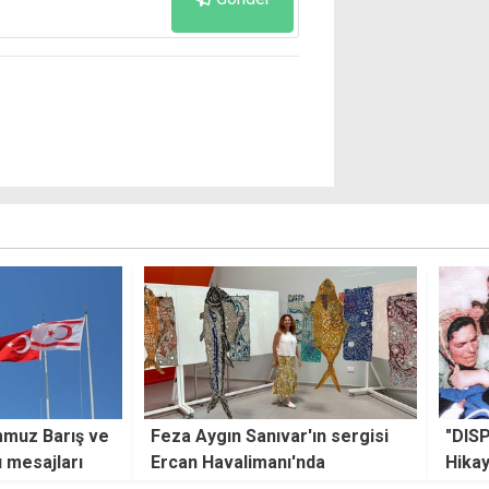
r'ın sergisi
"DISPLACED: Bir Kıbrıslı Türk
Morm
'nda
Hikayesi" belgeseli 1
ev ve
Ağustos'ta yayınlanıyor
çalış