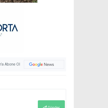
'a Abone Ol
Gönder