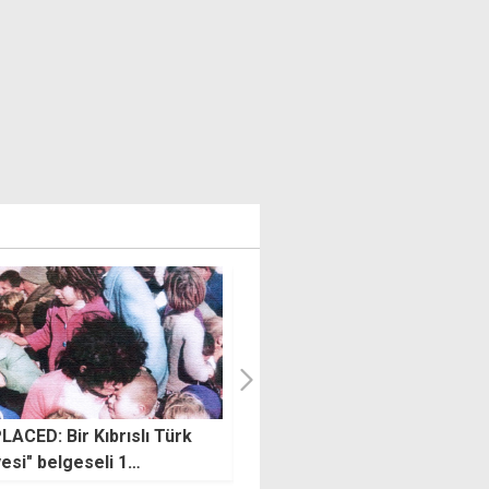
enekşe'deki geleneksel
Girne sokakları artık sessiz..
 tarihi yel değirmenindeki
Mehmet Acar'ı kaybettik
malar tamamlandı