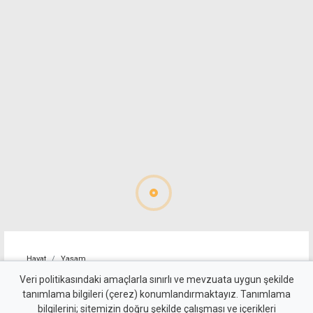
Hayat
Yaşam
Farklı ülkelerden izciler
Veri politikasındaki amaçlarla sınırlı ve mevzuata uygun şekilde
tanımlama bilgileri (çerez) konumlandırmaktayız. Tanımlama
Erenköy'de buluştu
bilgilerini; sitemizin doğru şekilde çalışması ve içerikleri