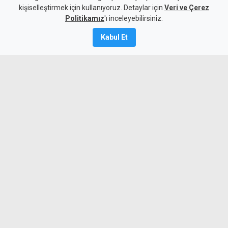
kişiselleştirmek için kullanıyoruz. Detaylar için
Veri ve Çerez
9 Ağustos 2026
Politikamız
'ı inceleyebilirsiniz.
Güncelleme:
9 Ağustos
2026
Kabul Et
A
A
Türkiye, Kerkük, Gürcistan ve
Kosova’nın da aralarında bulunduğu
ülkelerden gençler, Erenköy’de izcilik,
dostluk ve kültürel paylaşım için bir
araya geldi.