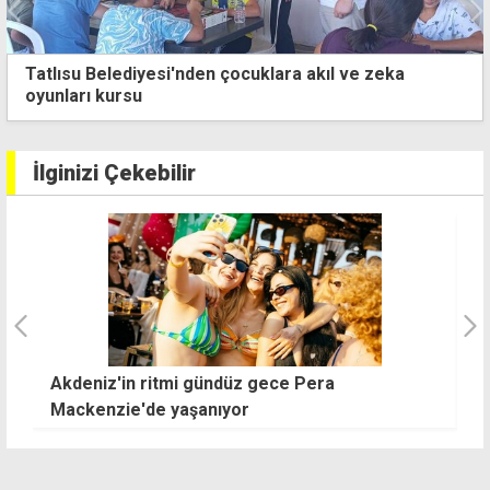
Tatlısu Belediyesi'nden çocuklara akıl ve zeka
oyunları kursu
İlginizi Çekebilir
Emekli Başsavcı Aşkan İlgen yaşamını yitirdi
N