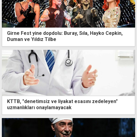
Girne Fest yine dopdolu: Buray, Sıla, Hayko Cepkin,
Duman ve Yıldız Tilbe
KTTB, "denetimsiz ve liyakat esasını zedeleyen"
uzmanlıkları onaylamayacak