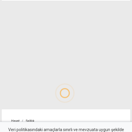
Hayat
Sağlık
İthal ürünler temiz, 3 yerli
Veri politikasındaki amaçlarla sınırlı ve mevzuata uygun şekilde