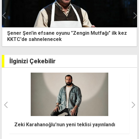
Şener Şen'in efsane oyunu "Zengin Mutfağı" ilk kez
KKTC'de sahnelenecek
İlginizi Çekebilir
"Asıl mesele doktorlarla değil, hastayla ve en
E
iyi sağlık hizmeti verilmesiyle ilgili"
t