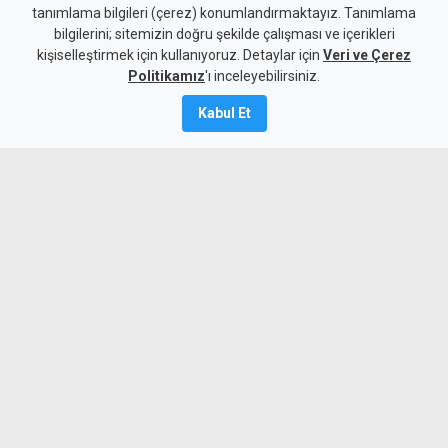
tanımlama bilgileri (çerez) konumlandırmaktayız. Tanımlama
ürün sağlıksız çıktı
bilgilerini; sitemizin doğru şekilde çalışması ve içerikleri
kişiselleştirmek için kullanıyoruz. Detaylar için
Veri ve Çerez
7 Ağustos 2026
Politikamız
'ı inceleyebilirsiniz.
A
A
Kabul Et
Tarım Dairesi’nin yaptığı haftalık gıda
denetimlerinde ithal ürünlerin tamamı
temiz çıktı. Yerli ürünlerden alınan 21
numunenin 18’i uygun bulunurken, 3
üründe tavsiye dışı bitki koruma ürünü
tespit edildi.